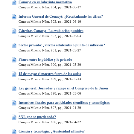
Conacyt en su laberinto normativo
Campus Milenio Núm. 904, pp., 2021-06-17
Informe General de Conacyt: ¿Recalculando las cifras?
Campus Milenio Núm. 903, pp., 2021-06-10
Cátedras Conacyt: La evaluación punitiva
Campus Milenio Núm. 902, pp., 2021-06-03
Sector privado: ¿efectos colaterales o punto de inflexión?
Campus Milenio Núm. 901, pp., 2021-05-27
Fisura entre lo público y lo privado
Campus Milenio Núm. 900, pp., 2021-05-20
15 de mayo: el maestro fuera de las aulas
Campus Milenio Núm. 899, pp., 2021-05-13
Ley general: Jornadas y rezago en el Congreso de la Unión
Campus Milenio Núm. 898, pp., 2021-05-06
Incentivos fiscales para actividades científicas y tecnológicas
Campus Milenio Núm. 897, pp., 2021-04-29
SNI. ¿no se puede todo?
Campus Milenio Núm. 896, pp., 2021-04-22
Ciencia y tecnología: ¿Austeridad al límite?