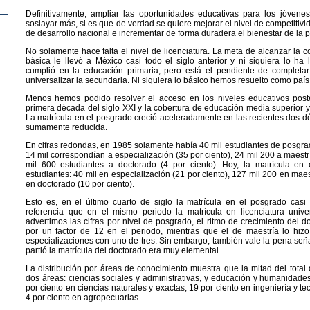
Definitivamente, ampliar las oportunidades educativas para los jóven
soslayar más, si es que de verdad se quiere mejorar el nivel de competitivi
de desarrollo nacional e incrementar de forma duradera el bienestar de la 
No solamente hace falta el nivel de licenciatura. La meta de alcanzar la 
básica le llevó a México casi todo el siglo anterior y ni siquiera lo ha
cumplió en la educación primaria, pero está el pendiente de completar
universalizar la secundaria. Ni siquiera lo básico hemos resuelto como país
Menos hemos podido resolver el acceso en los niveles educativos poster
primera década del siglo XXI y la cobertura de educación media superior 
La matrícula en el posgrado creció aceleradamente en las recientes dos d
sumamente reducida.
En cifras redondas, en 1985 solamente había 40 mil estudiantes de posgrad
14 mil correspondían a especialización (35 por ciento), 24 mil 200 a maestr
mil 600 estudiantes a doctorado (4 por ciento). Hoy, la matrícula en
estudiantes: 40 mil en especialización (21 por ciento), 127 mil 200 en maes
en doctorado (10 por ciento).
Esto es, en el último cuarto de siglo la matrícula en el posgrado cas
referencia que en el mismo periodo la matrícula en licenciatura univer
advertimos las cifras por nivel de posgrado, el ritmo de crecimiento del d
por un factor de 12 en el periodo, mientras que el de maestría lo hiz
especializaciones con uno de tres. Sin embargo, también vale la pena seña
partió la matrícula del doctorado era muy elemental.
La distribución por áreas de conocimiento muestra que la mitad del total 
dos áreas: ciencias sociales y administrativas, y educación y humanidades
por ciento en ciencias naturales y exactas, 19 por ciento en ingeniería y te
4 por ciento en agropecuarias.