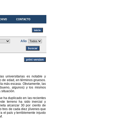
Año
s universitarias es notable y
o de edad, en términos gruesos.
avía más escasa. Obviamente, las
s (bueno, algunos) y los mismos
 situación.
e ha duplicado en las recientes
te terreno ha sido inercial y
meta alcanzar 30 por ciento de
so tres de cada diez jóvenes que
a el país y terriblemente injusto
M.