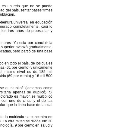
es es un reto que no se puede
dad del país, sentar bases firmes
población.
cobertura universal en educación
 logrado completamente, casi lo
 los tres años de preescolar y
.
iores. Ya está por concluir la
y superior avanzó gradualmente.
écadas, pero partió de una base
o en todo el país, de los cuales
ías (61 por ciento) y únicamente
 el mismo nivel es de 185 mil
tría (69 por ciento) y 18 mil 500
i se quintuplicó (tomemos como
sitaria apenas se duplicó). Si
octorado es mayor, se multiplicó
o con uno de cinco y el de las
lar que la línea base de la cual
de la matrícula se concentra en
. La otra mitad se divide en: 20
cnología, 9 por ciento en salud y