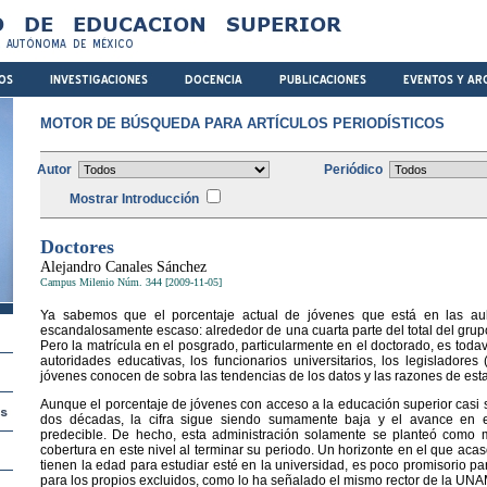
MOTOR DE BÚSQUEDA PARA ARTÍCULOS PERIODÍSTICOS
Autor
Periódico
Mostrar Introducción
Doctores
Alejandro Canales Sánchez
Campus Milenio Núm. 344 [2009-11-05]
Ya sabemos que el porcentaje actual de jóvenes que está en las aula
escandalosamente escaso: alrededor de una cuarta parte del total del grup
Pero la matrícula en el posgrado, particularmente en el doctorado, es tod
autoridades educativas, los funcionarios universitarios, los legisladore
jóvenes conocen de sobra las tendencias de los datos y las razones de esta
Aunque el porcentaje de jóvenes con acceso a la educación superior casi s
dos décadas, la cifra sigue siendo sumamente baja y el avance en es
predecible. De hecho, esta administración solamente se planteó como 
cobertura en este nivel al terminar su periodo. Un horizonte en el que aca
tienen la edad para estudiar esté en la universidad, es poco promisorio par
para los propios excluidos, como lo ha señalado el mismo rector de la UNA