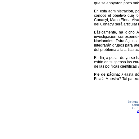
que se apoyaron poco más 
En esta administración, po
conoce el objetivo que fo
Conacyt, María Elena Álva
del Conacyt será articular 
Básicamente, ha dicho Á
investigación correspond
Nacionales Estratégicos. 
integrarán grupos para ate
del problema a la articula
En fin, a pesar de ya se h
están en suspenso las cara
de las políticas científica
Pie de página:
¿Hasta dón
Estafa Maestra? Tal parec
Instituto
Semin
TEL:
w