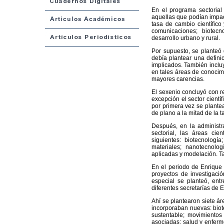
En el programa sectorial 
aquellas que podían impac
tasa de cambio científico
comunicaciones; biotecn
desarrollo urbano y rural.
Por supuesto, se planteó 
debía plantear una defini
implicados. También incluy
en tales áreas de conocimi
mayores carencias.
El sexenio concluyó con r
excepción el sector cientí
por primera vez se plante
de plano a la mitad de la t
Después, en la administr
sectorial, las áreas cien
siguientes: biotecnología
materiales; nanotecnolog
aplicadas y modelación. Ta
En el periodo de Enrique 
proyectos de investigaci
especial se planteó, ent
diferentes secretarías de 
Ahí se plantearon siete ár
incorporaban nuevas: biote
sustentable; movimiento
asociadas; salud y enferme