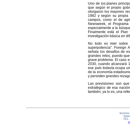
Uno de los planes principa
que según el propio gobi
otorgaron los mayores rec
1982 y según su propia v
campos, como el de agric
Newsweek, el Programa 86
especialmente a la búsqued
Finalmente está el Plan 
investigación básica en dif
No todo es miel sobre h
superpotencia". Foreign A
señala los desafíos de e
grandes retos, puesto que 
grave problema. El caso e
2030, cuando alcanzará 1
ese país todavía ocupa un
de la economía estadounid
y persisten grandes rezag
Las previsiones son que
estratégico de esa nación
también, ya lo es, una ref
Instituto
Semin
TEL:
w