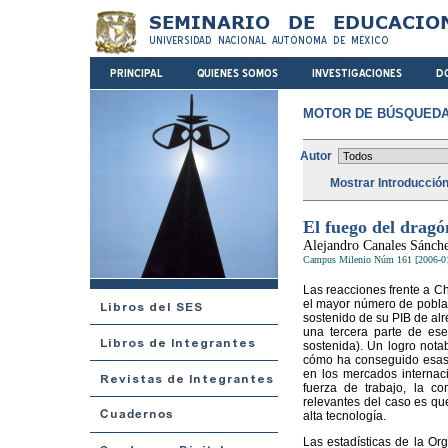
MOTOR DE BÚSQUEDA
Autor
Mostrar Introducció
El fuego del dragó
Alejandro Canales Sánch
Campus Milenio Núm 161 [2006-0
Las reacciones frente a C
el mayor número de poblac
sostenido de su PIB de al
una tercera parte de es
sostenida). Un logro nota
cómo ha conseguido esas 
en los mercados internac
fuerza de trabajo, la c
relevantes del caso es qu
alta tecnología.
Las estadísticas de la Or