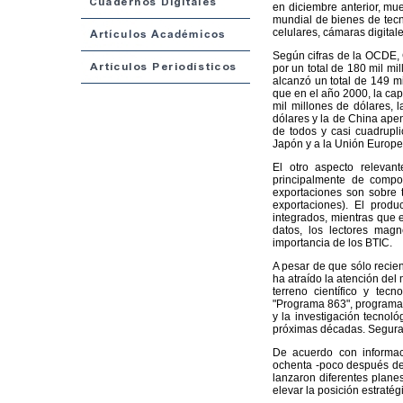
en diciembre anterior, mu
mundial de bienes de tecn
celulares, cámaras digitale
Según cifras de la OCDE, 
por un total de 180 mil mi
alcanzó un total de 149 mi
que en el año 2000, la ca
mil millones de dólares, 
dólares y la de China apen
de todos y casi cuadrupl
Japón y a la Unión Europe
El otro aspecto releva
principalmente de compon
exportaciones son sobre 
exportaciones). El produ
integrados, mientras que 
datos, los lectores mag
importancia de los BTIC.
A pesar de que sólo recie
ha atraído la atención del 
terreno científico y tec
"Programa 863", programa 
y la investigación tecnoló
próximas décadas. Segura
De acuerdo con informac
ochenta -poco después de 
lanzaron diferentes planes
elevar la posición estratég