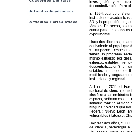
investigación y se impul
descentralización. Pero el
En 1994, cuando el Sistem
instituciones académicas d
SNI y la proporción llegab
Morelos. De hecho, solame
cuarta parte de las becas 
experimental.
Hace dos décadas, solamen
equivalente al papel que 
y Campeche. Desde el 201
tienen un programa sector
mismo esfuerzo por desarr
esfuerzo, establecimiento 
descentralización”) y fo
establecimiento de los 
modificado y seguramente
institucional y regional.
Al final del 2011, el For
nacional de ciencia, tecno
clasificar a las entidades
espacio, señalamos que n
llamarle ranking al trab
ninguna novedad que las e
Federal; Nuevo León; Mo
vulnerables (Tabasco; Chi
Hoy, tras dos años, el FC
de ciencia, tecnología e
Según se advierte, a difer