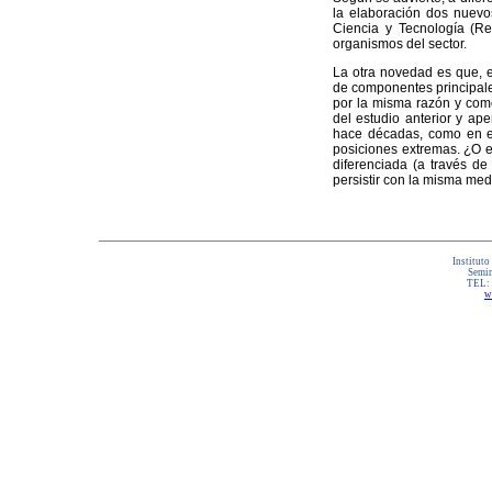
la elaboración dos nuevo
Ciencia y Tecnología (Re
organismos del sector.
La otra novedad es que, e
de componentes principale
por la misma razón y como
del estudio anterior y ape
hace décadas, como en el
posiciones extremas. ¿O es
diferenciada (a través de
persistir con la misma med
Instituto
Semin
TEL:
w