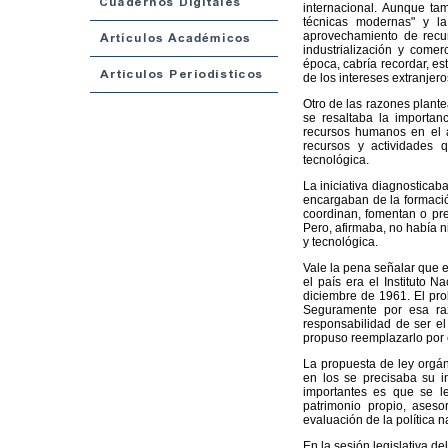
internacional. Aunque t
técnicas modernas" y l
aprovechamiento de recur
industrialización y come
época, cabría recordar, es
de los intereses extranjero
Otro de las razones plante
se resaltaba la importanc
recursos humanos en el ár
recursos y actividades 
tecnológica.
La iniciativa diagnostica
encargaban de la formació
coordinan, fomentan o pres
Pero, afirmaba, no había n
y tecnológica.
Vale la pena señalar que e
el país era el Instituto N
diciembre de 1961. El prob
Seguramente por esa raz
responsabilidad de ser el 
propuso reemplazarlo por 
La propuesta de ley orgán
en los se precisaba su i
importantes es que se le
patrimonio propio, asesor
evaluación de la política na
En la sesión legislativa d