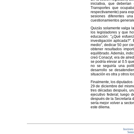
iniciativa, que debería
Transportes que ocupab
respectivamente) para expl
sesiones diferentes u
cuestionamientos generale
Quizás solamente valga la
los legisladores y que ho
educación: "¿Qué esfuerz
investigación aplicada?". 
medio", dedicar 50 por cien
obtener resultados import
equilibrado. Además, indic
creó Conacyt, era de alred
se podría elevar al 0.5 q
no se seguiría una polí
desarrollo se desatendie
situación es otra y otros l
Finalmente, los diputados
29 de diciembre del mismo 
tres décadas después, un
ejecutivo federal; luego 
después de la Secretaría d
sería mejor volver a secto
este dilema.
Instituto
Semin