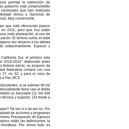
ora permite la reelección de
e su gobierno está comprometido
s nacionales que han realizado
tividad (Imco) y Nacional de
nai). Muy convincente.
gar que está ofreciendo parece
na en 2011, pero que hoy están
 una mala planeación, el uso de
ación. El terreno suma en total
lguna vez alojaron a los atletas
de estacionamiento. Espacio y
alifornia Sur, el primero sale
ón 2018-2024”, elaborado antes
o federal electo, se propone de
idad federativa contará con una
 27, no 32; y para el caso de
 La Paz, BCS.
tundentes: si se estiman 90 mil
encialmente tiene casi el doble
ambién es favorable (11 mil 436
n técnica y superior. (33 frente a
n? Tal vez sí o tal vez no. Por
otalidad de acciones y programas
próximo Presupuesto de Egresos
poco están las definiciones, la
iniciativas. Por ahora todo es