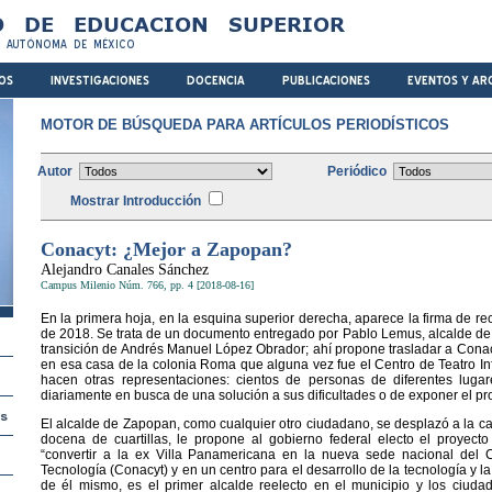
MOTOR DE BÚSQUEDA PARA ARTÍCULOS PERIODÍSTICOS
Autor
Periódico
Mostrar Introducción
Conacyt: ¿Mejor a Zapopan?
Alejandro Canales Sánchez
Campus Milenio Núm. 766, pp. 4 [2018-08-16]
En la primera hoja, en la esquina superior derecha, aparece la firma de rec
de 2018. Se trata de un documento entregado por Pablo Lemus, alcalde de 
transición de Andrés Manuel López Obrador; ahí propone trasladar a Conacy
en esa casa de la colonia Roma que alguna vez fue el Centro de Teatro Infa
hacen otras representaciones: cientos de personas de diferentes luga
diariamente en busca de una solución a sus dificultades o de exponer el p
El alcalde de Zapopan, como cualquier otro ciudadano, se desplazó a la ca
docena de cuartillas, le propone al gobierno federal electo el proyecto
“convertir a la ex Villa Panamericana en la nueva sede nacional del 
Tecnología (Conacyt) y en un centro para el desarrollo de la tecnología y l
de él mismo, es el primer alcalde reelecto en el municipio y los ciuda