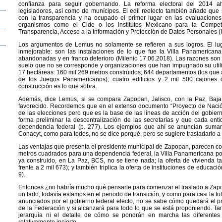
confianza para seguir gobernando. La reforma electoral del 2014 ah
legisladores, así como de munícipes. El edil reelecto también añade qu
con la transparencia y ha ocupado el primer lugar en las evaluacione
organismos como el Cide o los institutos Mexicano para la Competi
Transparencia, Acceso a la Información y Protección de Datos Personales (I
Los argumentos de Lemus no solamente se refieren a sus logros. El lu
inmejorable: son las instalaciones de lo que fue la Villa Panamerica
abandonadas y en franco deterioro (Milenio 17.06.2018). Las razones son
suelo que no se corresponde y organizaciones que han impugnado su utiliz
17 hectáreas: 160 mil 269 metros construidos; 644 departamentos (los que a
de los Juegos Panamericanos); cuatro edificios y 2 mil 500 cajones 
construcción es lo que sobra.
Además, dice Lemus, si se compara Zapopan, Jalisco, con la Paz, Baja C
favorecido. Recordemos que en el extenso documento “Proyecto de Naci
de las elecciones pero que es la base de las líneas de acción del gobiern
forma preliminar la descentralización de las secretarías y que cada ent
dependencia federal (p. 277). Los ejemplos que ahí se anuncian suman
Conacyt, como para todos, no se dice porqué, pero se sugiere trasladarlo a
Las ventajas que presenta el presidente municipal de Zapopan, parecen con
metros cuadrados para una dependencia federal, la Villa Panamericana pot
ya construido, en La Paz, BCS, no se tiene nada; la oferta de vivienda t
frente a 2 mil 673); y también triplica la oferta de instituciones de educació
9).
Entonces ¿no habría mucho qué pensarle para comenzar el traslado a Zapopa
un lado, todavía estamos en el periodo de transición, y como para casi la t
anunciados por el gobierno federal electo, no se sabe cómo quedará el 
de la Federación y si alcanzará para todo lo que se está proponiendo. Tam
jerarquía ni el detalle de cómo se pondrán en marcha las diferentes 