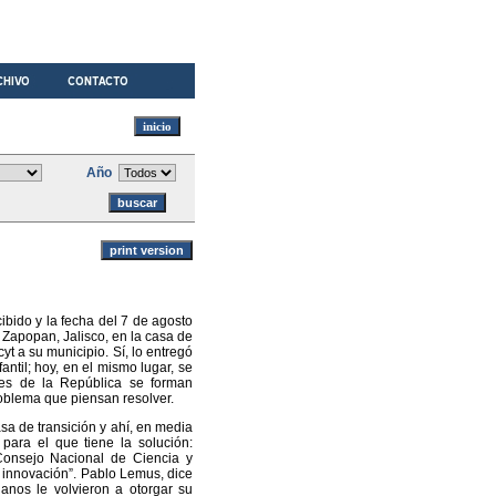
Año
ibido y la fecha del 7 de agosto
Zapopan, Jalisco, en la casa de
t a su municipio. Sí, lo entregó
ntil; hoy, en el mismo lugar, se
res de la República se forman
roblema que piensan resolver.
sa de transición y ahí, en media
 para el que tiene la solución:
Consejo Nacional de Ciencia y
a innovación”. Pablo Lemus, dice
danos le volvieron a otorgar su