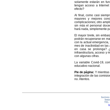
solamente estarán en fun
tengan acceso a Internet
efecto?
Al final, como casi siemp
mayores y mejores cond
complicaciones; otro ampl
sin más el personal doce
hará nada, simplemente pa
El mayor brete, sin embar
podrán recuperarse en mayo
con la actual emergencia, t
mes de inactividad en las 
en casa se prolonga? ¿
infraestructura, acceso y
con algunas cifras.
La variable Covid-19, com
educativo nacional.
Pie de página:
Y mientras 
integración de las comisio
no. Atentos.
Instituto
Semin
TEL:
w