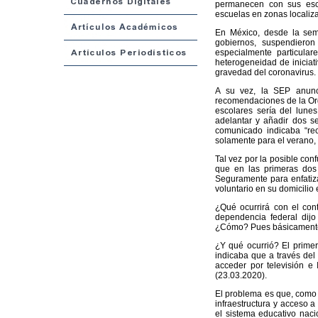
permanecen con sus escu
escuelas en zonas localiza
En México, desde la sema
gobiernos, suspendieron
especialmente particula
heterogeneidad de iniciati
gravedad del coronavirus.
A su vez, la SEP anunc
recomendaciones de la Org
escolares sería del lune
adelantar y añadir dos 
comunicado indicaba “rec
solamente para el verano, p
Tal vez por la posible co
que en las primeras dos
Seguramente para enfatiz
voluntario en su domicilio 
¿Qué ocurrirá con el co
dependencia federal dijo
¿Cómo? Pues básicamente a
¿Y qué ocurrió? El prime
indicaba que a través del
acceder por televisión e 
(23.03.2020).
El problema es que, como e
infraestructura y acceso a
el sistema educativo nacio