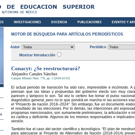
MOTOR DE BÚSQUEDA PARA ARTÍCULOS PERIODÍSTICOS
Autor
Periódico
Mostrar Introducción
Conacyt: ¿Se reestructurará?
Alejandro Canales Sánchez
Campus Milenio Núm. 776, pp. 5 [2018-10-25]
El actual periodo de transición ha sido raro, imprevisible e incómodo.
piensan que las ideas y propuestas del gobierno electo son muy claras,
parecen y tampoco lo son. Tal vez lo certero fue tomar el pulso naciona
diagnóstico general, pero no lo que pondrá en marcha ni las acciones espe
el “Proyecto de nación 2018–2024”. Sin embargo, fue un documento elabo
el resultado de las elecciones. Por lo demás, las intenciones ahí expresad
programas mencionados, son sumamente preliminares; la articulación e i
es caótica y deficiente. Algunos de los mismos responsables e implicado
versión.
También fue el caso del sector científico y tecnológico. “El plan de reestru
para adecuarse al Proyecto de Alternativo de Nación (2018-2014) prese