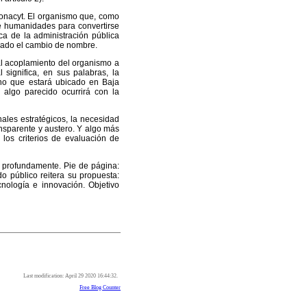
Conacyt. El organismo que, como
de humanidades para convertirse
ica de la administración pública
erado el cambio de nombre.
 al acoplamiento del organismo a
 significa, en sus palabras, la
 Uno que estará ubicado en Baja
algo parecido ocurrirá con la
les estratégicos, la necesidad
nsparente y austero. Y algo más
 los criterios de evaluación de
 o profundamente. Pie de página:
o público reitera su propuesta:
cnología e innovación. Objetivo
Last modification: April 29 2020 16:44:32.
Free Blog Counter