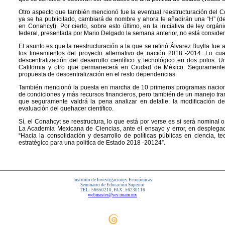
Otro aspecto que también mencionó fue la eventual reestructuración del 
ya se ha publicitado, cambiará de nombre y ahora le añadirán una “H” (
en Conahcyt). Por cierto, sobre esto último, en la iniciativa de ley orgán
federal, presentada por Mario Delgado la semana anterior, no está consid
El asunto es que la reestructuración a la que se refirió Álvarez Buylla fue
los lineamientos del proyecto alternativo de nación 2018 -2014. Lo cual
descentralización del desarrollo científico y tecnológico en dos polos.
California y otro que permanecerá en Ciudad de México. Seguramente 
propuesta de descentralización en el resto dependencias.
También mencionó la puesta en marcha de 10 primeros programas naciona
de condiciones y más recursos financieros, pero también de un manejo tra
que seguramente valdrá la pena analizar en detalle: la modificación de
evaluación del quehacer científico.
Sí, el Conahcyt se reestructura, lo que está por verse es si será nominal
La Academia Mexicana de Ciencias, ante el ensayo y error, en desplegad
“Hacia la consolidación y desarrollo de políticas públicas en ciencia, te
estratégico para una política de Estado 2018 -20124”.
Instituto de Investigaciones Económicas
Seminario de Educación Superior
TEL: 56650210, FAX: 56230116
webmaster@ses.unam.mx