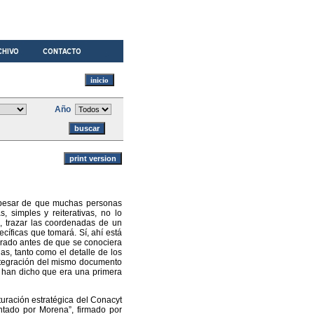
Año
 A pesar de que muchas personas
 simples y reiterativas, no lo
l, trazar las coordenadas de un
cíficas que tomará. Sí, ahí está
rado antes de que se conociera
as, tanto como el detalle de los
ntegración del mismo documento
s han dicho que era una primera
cturación estratégica del Conacyt
ntado por Morena”, firmado por