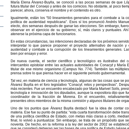
María Elena Álvarez-Buylla, se conoció a las pocas semanas de que L
futura titular del Consejo y antes de los comicios. No obstante, al poco tiem
parecer, ahora, conserva el nombre y el contenido es otro.
Igualmente, están los “50 lineamientos generales para el combate a la co
política de austeridad republicana”. Esos sí los pronunció Andrés Manu
electo, dos semanas después de ganar las elecciones. Sin embargo, fuero
observar en el ejercicio de su gobierno; sí, más claros y puntuales. A
atenerse la próxima capa de funcionarios.
En estas circunstancias, las intenciones declaradas de los próximos servi
interpretar lo que parece proponer el proyecto alternativo de nación y 
austeridad y combate a la corrupción de los lineamientos generales. La
bien por ensayo y error.
De nueva cuenta, el sector científico y tecnológico es ilustrativo del c
intercambio epistolar entre las actuales autoridades de Conacyt y María E
titular de ese mismo organismo (Campus No. 774). También las múltiples
prensa sobre lo que piensa hacer en el siguiente periodo gubernamental.
Tal vez, en materia de ciencia y tecnología, algunas de las cosas que se p
Álvarez Buylla en el foro legislativo “Conacyt: retos y perspectivas”. Desp
más recientes. Fue un encuentro encabezado por María Marivel Solís, presi
tecnología e innovación de los diputados, aunque la expositora dijo que fu
coordinador de la fracción de Morena. En el encuentro, relativamente
presentes otros miembros de la misma comisión y algunos titulares de organ
Uno de los puntos que Álvarez Buylla destacó fue la idea de contar co
materia. Ese fue su punto de partida: “esta cuarta transformación debe transi
de una política científica de Estado, con metas más claras a corto, mediano
final, lo volvió a puntualizar. Sin embargo, se trata de un propósito que 
noventa. De hecho, en la reforma a la ley del sector de 2002 se establec
que se consideró debieran ser las bases de una política de Estado (véase el 