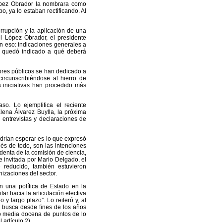
ópez Obrador la nombrara como
po, ya lo estaban rectificando. Al
rrupción y la aplicación de una
el López Obrador, el presidente
n eso: indicaciones generales a
hí quedó indicado a qué deberá
dores públicos se han dedicado a
circunscribiéndose al hierro de
s iniciativas han procedido más
aso. Lo ejemplifica el reciente
lena Álvarez Buylla, la próxima
 entrevistas y declaraciones de
odrían esperar es lo que expresó
ués de todo, son las intenciones
denta de la comisión de ciencia,
e invitada por Mario Delgado, el
 reducido, también estuvieron
izaciones del sector.
n una política de Estado en la
tar hacia la articulación efectiva
 y largo plazo”. Lo reiteró y, al
se busca desde fines de los años
ió media docena de puntos de lo
artículo 2).