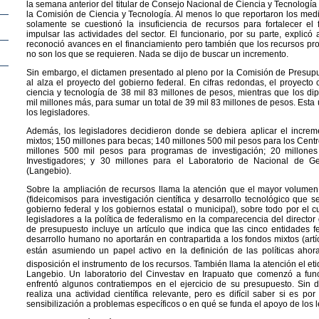
la semana anterior del titular de Consejo Nacional de Ciencia y Tecnología
la Comisión de Ciencia y Tecnología. Al menos lo que reportaron los medi
solamente se cuestionó la insuficiencia de recursos para fortalecer el
impulsar las actividades del sector. El funcionario, por su parte, explicó
reconoció avances en el financiamiento pero también que los recursos pro
no son los que se requieren. Nada se dijo de buscar un incremento.
Sin embargo, el dictamen presentado al pleno por la Comisión de Presup
al alza el proyecto del gobierno federal. En cifras redondas, el proyecto
ciencia y tecnología de 38 mil 83 millones de pesos, mientras que los di
mil millones más, para sumar un total de 39 mil 83 millones de pesos. Esta 
los legisladores.
Además, los legisladores decidieron donde se debiera aplicar el increm
mixtos; 150 millones para becas; 140 millones 500 mil pesos para los Centr
millones 500 mil pesos para programas de investigación; 20 millone
Investigadores; y 30 millones para el Laboratorio de Nacional de G
(Langebio).
Sobre la ampliación de recursos llama la atención que el mayor volumen
(fideicomisos para investigación científica y desarrollo tecnológico que 
gobierno federal y los gobiernos estatal o municipal), sobre todo por el 
legisladores a la política de federalismo en la comparecencia del directo
de presupuesto incluye un artículo que indica que las cinco entidades 
desarrollo humano no aportarán en contrapartida a los fondos mixtos (artíc
están asumiendo un papel activo en la definición de las políticas ahor
disposición el instrumento de los recursos. También llama la atención el et
Langebio. Un laboratorio del Cinvestav en Irapuato que comenzó a fu
enfrentó algunos contratiempos en el ejercicio de su presupuesto. Sin d
realiza una actividad científica relevante, pero es difícil saber si es p
sensibilización a problemas específicos o en qué se funda el apoyo de los l