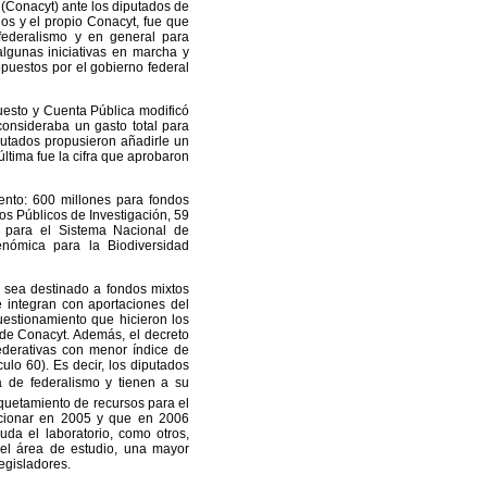
 (Conacyt) ante los diputados de
os y el propio Conacyt, fue que
 federalismo y en general para
 algunas iniciativas en marcha y
puestos por el gobierno federal
uesto y Cuenta Pública modificó
 consideraba un gasto total para
putados propusieron añadirle un
última fue la cifra que aprobaron
ento: 600 millones para fondos
os Públicos de Investigación, 59
s para el Sistema Nacional de
enómica para la Biodiversidad
 sea destinado a fondos mixtos
se integran con aportaciones del
cuestionamiento que hicieron los
r de Conacyt. Además, el decreto
federativas con menor índice de
ulo 60). Es decir, los diputados
a de federalismo y tienen a su
iquetamiento de recursos para el
ncionar en 2005 y que en 2006
uda el laboratorio, como otros,
or el área de estudio, una mayor
egisladores.