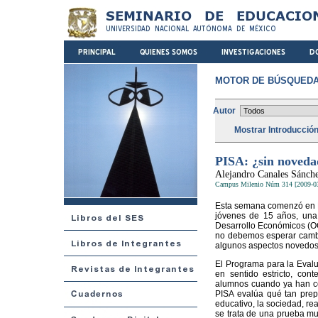
MOTOR DE BÚSQUEDA
Autor
Mostrar Introducció
PISA: ¿sin noveda
Alejandro Canales Sánch
Campus Milenio Núm 314 [2009-0
Esta semana comenzó en Mé
jóvenes de 15 años, una
Desarrollo Económicos (OC
no debemos esperar cambio
algunos aspectos novedoso
El Programa para la Evalua
en sentido estricto, con
alumnos cuando ya han con
PISA evalúa qué tan prep
educativo, la sociedad, re
se trata de una prueba muy