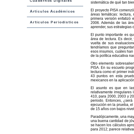
sistemática de qué tan bie
El proyecto PISA comenzó 
áreas temáticas: lectura,
primera versión enfatizó 
2006. Además de las área
aprender, sus estrategias
El punto importante es qu
área de lectura. Es deci
vuelta de sus evaluacion
tendríamos que preguntar
esos insumos, cuáles han s
de la política educativa na
Otro elemento sobresalien
PISA. En su escueto progr
lectura como el primer in
43 puntos en esta prueb
mexicanos en la aplicació
El asunto es que en las 
relativamente irregulares
410, para 2000, 2003 y 20
periodo. Entonces, ¿será
ejecución en la prueba, el
de 15 años con bajos nivel
Paradójicamente, una mayor
una buena cantidad de jóve
se hacen los cálculos apro
para 2012; parece relativa