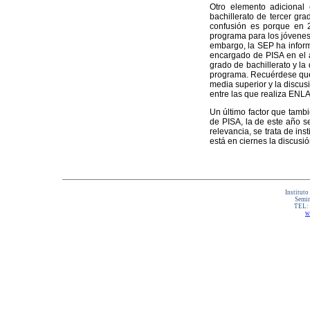
Otro elemento adicional
bachillerato de tercer gr
confusión es porque en 
programa para los jóvenes
embargo, la SEP ha inform
encargado de PISA en el á
grado de bachillerato y l
programa. Recuérdese que 
media superior y la discus
entre las que realiza ENLA
Un último factor que tambi
de PISA, la de este año se
relevancia, se trata de ins
está en ciernes la discusi
Instituto
Semin
TEL:
w