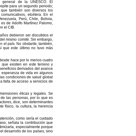
or general de la UNESCO. El
repite para un segundo periodo;
 que también son diversos los
, comunicativos, etcétera. En el
enezuela, Perú, Chile, Bolivia,
 es de Adolfo Martínez Palomo,
n el CIB.
años debieron ser discutidos el
del mismo comité. Sin embargo,
n el país. No obstante, también,
sí que este último no tuvo más
B desde hace por lo menos cuatro
que existen en este terreno y
 beneficios derivados del avance
 la esperanza de vida en algunos
“las condiciones de salud global
 falta de acceso a servicios de
mensiones éticas y legales. Se
 de las personas, por lo que es
actores, dice, son determinantes
e físico, la cultura, la herencia
atención, como sería el cuidado
caso, señala la contribución que
ptimizarla, especialmente porque
 desarrollo de los países, sino