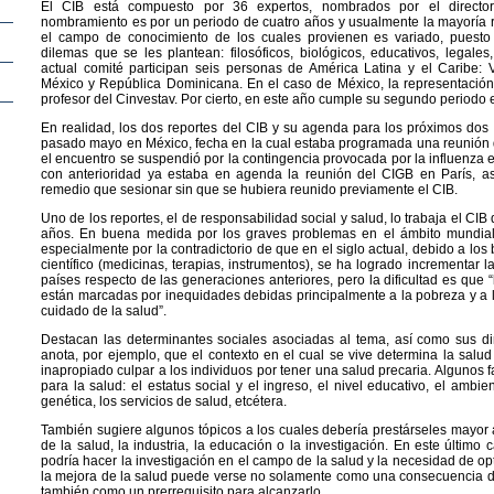
El CIB está compuesto por 36 expertos, nombrados por el direct
nombramiento es por un periodo de cuatro años y usualmente la mayoría 
el campo de conocimiento de los cuales provienen es variado, puesto
dilemas que se les plantean: filosóficos, biológicos, educativos, legales
actual comité participan seis personas de América Latina y el Caribe: V
México y República Dominicana. En el caso de México, la representación
profesor del Cinvestav. Por cierto, en este año cumple su segundo periodo e
En realidad, los dos reportes del CIB y su agenda para los próximos dos 
pasado mayo en México, fecha en la cual estaba programada una reunión 
el encuentro se suspendió por la contingencia provocada por la influenza e
con anterioridad ya estaba en agenda la reunión del CIGB en París, a
remedio que sesionar sin que se hubiera reunido previamente el CIB.
Uno de los reportes, el de responsabilidad social y salud, lo trabaja el CI
años. En buena medida por los graves problemas en el ámbito mundial 
especialmente por la contradictorio de que en el siglo actual, debido a los
científico (medicinas, terapias, instrumentos), se ha logrado incrementar
países respecto de las generaciones anteriores, pero la dificultad es que 
están marcadas por inequidades debidas principalmente a la pobreza y a la
cuidado de la salud”.
Destacan las determinantes sociales asociadas al tema, así como sus di
anota, por ejemplo, que el contexto en el cual se vive determina la salud
inapropiado culpar a los individuos por tener una salud precaria. Algunos f
para la salud: el estatus social y el ingreso, el nivel educativo, el ambient
genética, los servicios de salud, etcétera.
También sugiere algunos tópicos a los cuales debería prestárseles mayor 
de la salud, la industria, la educación o la investigación. En este último 
podría hacer la investigación en el campo de la salud y la necesidad de o
la mejora de la salud puede verse no solamente como una consecuencia del
también como un prerrequisito para alcanzarlo.