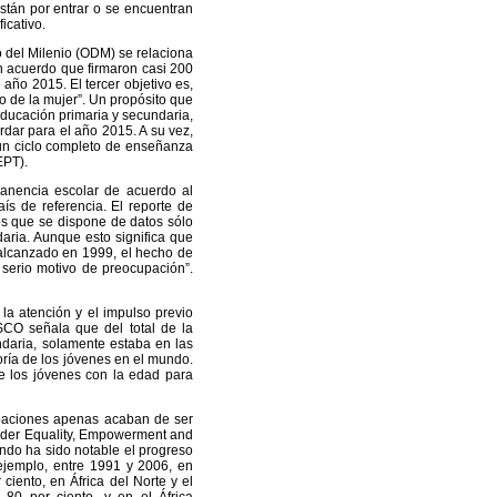
stán por entrar o se encuentran
icativo.
o del Milenio (ODM) se relaciona
n acuerdo que firmaron casi 200
año 2015. El tercer objetivo es,
 de la mujer”. Un propósito que
educación primaria y secundaria,
rdar para el año 2015. A su vez,
 un ciclo completo de enseñanza
EPT).
manencia escolar de acuerdo al
s de referencia. El reporte de
os que se dispone de datos sólo
aria. Aunque esto significa que
 alcanzado en 1999, el hecho de
 serio motivo de preocupación”.
la atención y el impulso previo
CO señala que del total de la
daria, solamente estaba en las
yoría de los jóvenes en el mundo.
de los jóvenes con la edad para
ipaciones apenas acaban de ser
Gender Equality, Empowerment and
ndo ha sido notable el progreso
ejemplo, entre 1991 y 2006, en
ciento, en África del Norte y el