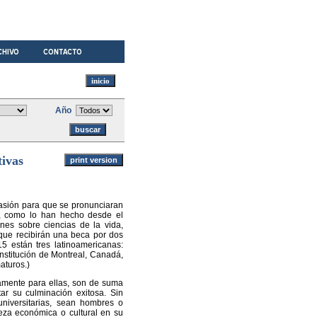
Año
tivas
casión para que se pronunciaran
l, como lo han hecho desde el
nes sobre ciencias de la vida,
que recibirán una beca por dos
5 están tres latinoamericanas:
institución de Montreal, Canadá,
aturos.)
lamente para ellas, son de suma
tar su culminación exitosa. Sin
niversitarias, sean hombres o
eza económica o cultural en su