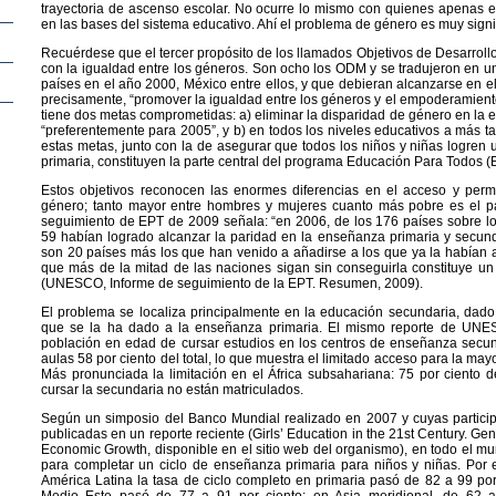
trayectoria de ascenso escolar. No ocurre lo mismo con quienes apenas e
en las bases del sistema educativo. Ahí el problema de género es muy signif
Recuérdese que el tercer propósito de los llamados Objetivos de Desarroll
con la igualdad entre los géneros. Son ocho los ODM y se tradujeron en u
países en el año 2000, México entre ellos, y que debieran alcanzarse en el 
precisamente, “promover la igualdad entre los géneros y el empoderamiento
tiene dos metas comprometidas: a) eliminar la disparidad de género en la 
“preferentemente para 2005”, y b) en todos los niveles educativos a más ta
estas metas, junto con la de asegurar que todos los niños y niñas logren
primaria, constituyen la parte central del programa Educación Para Todos (
Estos objetivos reconocen las enormes diferencias en el acceso y per
género; tanto mayor entre hombres y mujeres cuanto más pobre es el paí
seguimiento de EPT de 2009 señala: “en 2006, de los 176 países sobre l
59 habían logrado alcanzar la paridad en la enseñanza primaria y secund
son 20 países más los que han venido a añadirse a los que ya la habían
que más de la mitad de las naciones sigan sin conseguirla constituye un
(UNESCO, Informe de seguimiento de la EPT. Resumen, 2009).
El problema se localiza principalmente en la educación secundaria, dado 
que se la ha dado a la enseñanza primaria. El mismo reporte de UNES
población en edad de cursar estudios en los centros de enseñanza secun
aulas 58 por ciento del total, lo que muestra el limitado acceso para la ma
Más pronunciada la limitación en el África subsahariana: 75 por ciento 
cursar la secundaria no están matriculados.
Según un simposio del Banco Mundial realizado en 2007 y cuyas partic
publicadas en un reporte reciente (Girls’ Education in the 21st Century. 
Economic Growth, disponible en el sitio web del organismo), en todo el mu
para completar un ciclo de enseñanza primaria para niños y niñas. Por 
América Latina la tasa de ciclo completo en primaria pasó de 82 a 99 por 