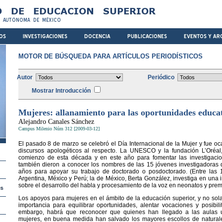
MOTOR DE BÚSQUEDA PARA ARTÍCULOS PERIODÍSTICOS
Autor
Periódico
Mostrar Introducción
Mujeres: allanamiento para las oportunidades educa
Alejandro Canales Sánchez
Campus Milenio Núm 312 [2009-03-12]
El pasado 8 de marzo se celebró el Día Internacional de la Mujer y fue o
discursos apologéticos al respecto. La UNESCO y la fundación L’Oréa
comienzo de esta década y en este año para fomentar las investigacio
también dieron a conocer los nombres de las 15 jóvenes investigadoras 
años para apoyar su trabajo de doctorado o posdoctorado. (Entre las 1
Argentina, México y Perú; la de México, Berta González, investiga en una 
sobre el desarrollo del habla y procesamiento de la voz en neonatos y prem
Los apoyos para mujeres en el ámbito de la educación superior, y no so
importancia para equilibrar oportunidades, alentar vocaciones y posibili
embargo, habrá que reconocer que quienes han llegado a las aulas u
mujeres, en buena medida han salvado los mayores escollos de natural