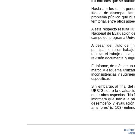
mil millones que se había
Hasta ahí los datos gene
fuente de discrepancias y
problema público que busc
territorial, entre otros aspe
A este respecto resulta il
Nacional de Evaluación de 
campo del programa Univer
A pesar del título del i
principalmente en trabajo
realizar el trabajo de cam
revisión documental y algu
El informe, de más de un 
marco y esquema utilizado
inconsistencias y sugirie
específicas.
Sin embargo, al final del 
UBBJG sobre la evaluación
entre otros aspectos: “No 
informara que había la pr
desempeño y evaluación 
anteriores” (p. 103) Ento
Instituto
Semin