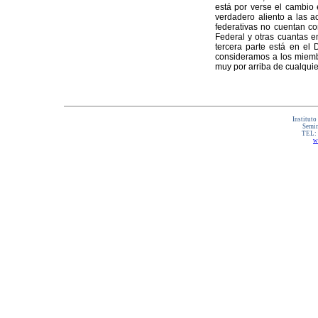
está por verse el cambio e
verdadero aliento a las a
federativas no cuentan co
Federal y otras cuantas 
tercera parte está en el 
consideramos a los miembr
muy por arriba de cualquie
Instituto
Semin
TEL:
w