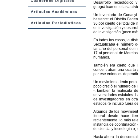
Desarrollo Tecnológico y 
geográficamente las activ
Un inventario de Conacyt
bastante: el Distrito Fede
36 por ciento del total de
en investigación y desarrol
de investigación (poco más 
En todos los casos, la dis
Sextuplicaba el número de
tamaño del personal de inv
17 al personal de Morelos
humanos.
También era cierto que l
concentraban una cuarta pa
por ese entonces dependien
Un movimiento lento pero s
poco creció el número de in
-, también la matrícula d
universidades estatales. L
de investigadores en otra
estados (e incluso fuera de
Algunos de los movimiento
federal desde hace tie
recientemente, lo más rel
instancia de coordinación 
de ciencia y tecnología o,
Hasta ahora, la descentrali