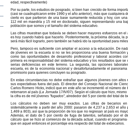
edad, respectivamente)
Por su parte, los estudios de posgrado, si bien han crecido de forma import
(casi se cuadruplicaron entre 1990 y el año anterior), más que cualquiera de
cierto es que partieron de una base sumamente reducida y hoy, con un
112 mil en maestría y 15 mil en doctorado, siguen representando una baja
población que somos y el tamaño del sistema educativo.
Las cifras muestran que todavía se deben hacer mayores esfuerzos en el 
es hoy cuando habrá que hacerlo. Posteriormente, la próxima década, la p
será más fácil lograrlo, pero también se habrá ido la oportunidad para miles
Pero, tampoco es suficiente con ampliar el acceso a la educación. De nad
de jóvenes en la escuela si no se les proporciona una buena formación 
como las oportunidades de desarrollo profesional y laboral acordes con
primera es responsabilidad del sistema educativo y los resultados que 
serias deficiencias en este terreno. La segunda, las opciones laborale
escuela, es de la economía nacional y desafortunadamente el panorama 
promisorio para quienes concluyen su posgrado.
En estas circunstancias no debe extrañar que algunos jóvenes con altos n
sus expectativas fuera del país. El director del Consejo Nacional de Cien
Carlos Romero Hicks, indicó que en este año se incrementó el número de b
retornaron al país (
La Jornada
17/IV/07). Según el cálculo que hizo, mismo q
la cifra es de mil jóvenes
"fugados"
, alrededor del 5 por ciento del total de b
Los cálculos no deben ser muy exactos. Las cifras de becarios en 
sistemáticamente a partir del año 2000: pasaron de 4,237 a 2,653 el año
1,469 a 803), así que la proporción de los que no regresan al país es mayo
Además, el dato de 5 por ciento de fuga de talentos, señalado por el d
cálculo que se hizo al comienzo de la década actual, cuando el programa
que en aquel entonces el porcentaje era respecto del total de exbecarios.