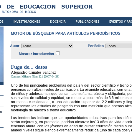
MOTOR DE BÚSQUEDA PARA ARTÍCULOS PERIODÍSTICOS
Autor
Periódico
Mostrar Introducción
Fuga de... datos
Alejandro Canales Sánchez
Campus Milenio Núm 221 [2007-04-26]
Uno de los principales problemas del país y del sector científico y tecno
personas con altos niveles de calificación. La pirámide educativa, con una
de niños y adolescentes que cursan la enseñanza básica y obligatoria, por
sus niveles de calidad y equidad, se reduce a poco más de 3.6 millones e
no menos cuestionada-, a una educación superior de 2.2 millones y ll
representan los estudios de posgrado con una matrícula que apenas alca
morfología de nuestro sistema educativo.
Las tendencias indican que las oportunidades educativas para los niñ
serán mejores y, en promedio, podrían alcanzar los13 años de vida escola
tenemos ahora, con los jóvenes en edad de cursar educación media super
ambos niveles sigue siendo extremadamente reducida (uno de cada dos y 