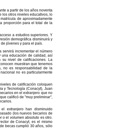
ante a partir de los años noventa
 los otros niveles educativos, lo
a matrícula de aproximadamente
 proporción para el total de la
acceso a estudios superiores. Y
resión demográfica disminuirá y
 de jóvenes y para el país.
a servirá incrementar el número
y una educación de calidad, así
 su nivel de calificaciones. La
se conocen muestran que tenemos
s, no es responsabilidad de la
nacional no es particularmente
iveles de calificación coloquen
cia y Tecnología (Conacyt), Juan
ecarios en el extranjero que no
ue calificó de "muy preliminar",
ecarios.
el extranjero han disminuido
 pasado (los nuevos becarios de
r o el volumen absoluto es otro.
irector de Conacyt, es el mismo
 de becas cumplió 30 años, sólo