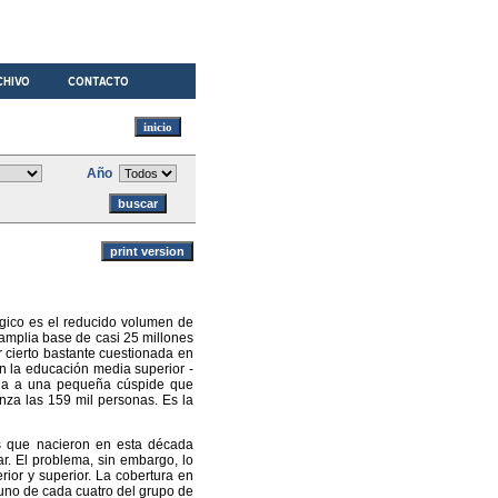
Año
lógico es el reducido volumen de
 amplia base de casi 25 millones
 cierto bastante cuestionada en
n la educación media superior -
ega a una pequeña cúspide que
nza las 159 mil personas. Es la
os que nacieron en esta década
r. El problema, sin embargo, lo
ior y superior. La cobertura en
uno de cada cuatro del grupo de