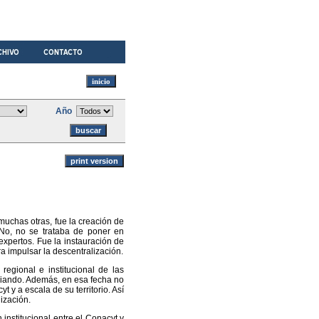
Año
muchas otras, fue la creación de
 No, no se trataba de poner en
xpertos. Fue la instauración de
a impulsar la descentralización.
regional e institucional de las
eciando. Además, en esa fecha no
 y a escala de su territorio. Así
ización.
institucional entre el Conacyt y