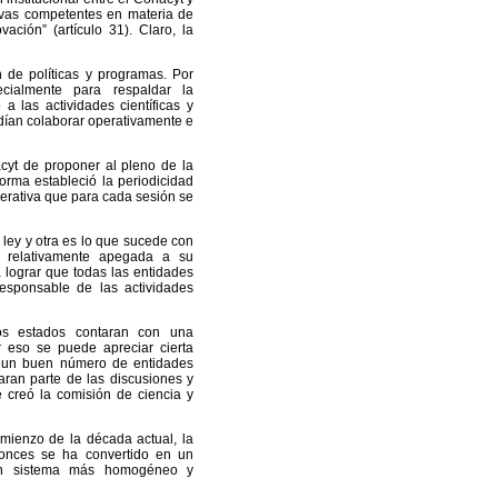
ivas competentes en materia de
vación” (artículo 31). Claro, la
 de políticas y programas. Por
cialmente para respaldar la
 a las actividades científicas y
odían colaborar operativamente e
acyt de proponer al pleno de la
orma estableció la periodicidad
derativa que para cada sesión se
 ley y otra es lo que sucede con
ó relativamente apegada a su
 lograr que todas las entidades
responsable de las actividades
os estados contaran con una
or eso se puede apreciar cierta
e un buen número de entidades
aran parte de las discusiones y
 creó la comisión de ciencia y
omienzo de la década actual, la
tonces se ha convertido en un
 un sistema más homogéneo y