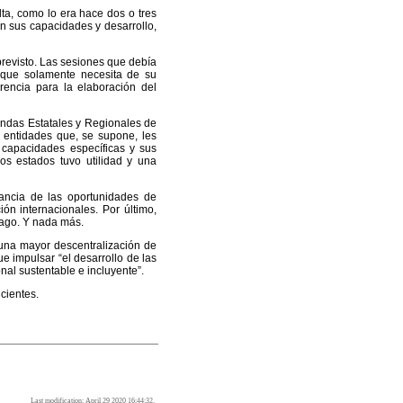
lta, como lo era hace dos o tres
n sus capacidades y desarrollo,
previsto. Las sesiones que debía
e que solamente necesita de su
erencia para la elaboración del
endas Estatales y Regionales de
 entidades que, se supone, les
us capacidades específicas y sus
os estados tuvo utilidad y una
ancia de las oportunidades de
ión internacionales. Por último,
nago. Y nada más.
 una mayor descentralización de
ue impulsar “el desarrollo de las
nal sustentable e incluyente”.
cientes.
Last modification: April 29 2020 16:44:32.