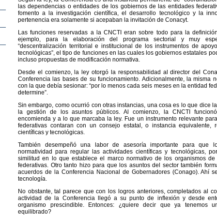
las dependencias o entidades de los gobiernos de las entidades federat
fomento a la investigación científica, el desarrollo tecnológico y la inno
pertenencia era solamente si acepaban la invitación de Conacyt.
Las funciones reservadas a la CNCTI eran sobre todo para la definición
ejemplo, para la elaboración del programa sectorial y muy espe
“descentralización territorial e institucional de los instrumentos de apoyo
tecnológicas”, el tipo de funciones en las cuales los gobiernos estatales p
incluso propuestas de modificación normativa.
Desde el comienzo, la ley otorgó la responsabilidad al director del Con
Conferencia las bases de su funcionamiento. Adicionalmente, la misma n
con la que debía sesionar: “por lo menos cada seis meses en la entidad fe
determine”.
Sin embargo, como ocurrió con otras instancias, una cosa es lo que dice la
la gestión de los asuntos públicos. Al comienzo, la CNCTI funcion
encomienda y a lo que marcaba la ley. Fue un instrumento relevante para
federativas contaran con un consejo estatal, o instancia equivalente, 
científicas y tecnológicas.
También desempeñó una labor de asesoría importante para que l
normatividad para regular las actividades científicas y tecnológicas, p
similitud en lo que establece el marco normativo de los organismos d
federativas. Otro tanto hizo para que los asuntos del sector también form
acuerdos de la Conferencia Nacional de Gobernadores (Conago). Ahí se
tecnología.
No obstante, tal parece que con los logros anteriores, completados al c
actividad de la Conferencia llegó a su punto de inflexión y desde en
organismo prescindible. Entonces: ¿quiere decir que ya tenemos
equilibrado?