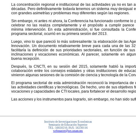
La concentración regional e institucional de las actividades ya no es tan a
décadas. Pero definitivamente todavía tenemos un sistema muy desigual e
con grandes asimetrías y problemas muy diferentes según las regiones.
Sin embargo, ni antes ni ahora, la Conferencia ha funcionado conforme lo 
celebrar no las realiza completamente y el propósito a cumplir parec
mínima intervención. En esta administración, sí fue consultada la Conf
programa sectorial, ocurrió en su primera sesión del 2013.
Luego, vino lo que pareció lo más sobresaliente: la elaboración de las Ag
Innovación. Un documento relativamente breve para cada una de las 32
facilitaría la definición de sus prioridades sectoriales, en función de s
inclinaciones y vocaciones económicas. Al parecer, solamente en algun
buena recepción.
Después, la CNCTI, en su sesión del 2015, solamente habló la import
colaboración entre los consejos estatales y otras instituciones de educac
vinieron algunas sesiones de la comisión de ciencia y tecnología de la Co
El programa sectorial de esta administración reconoció la importancia de
las actividades científicas y tecnológicas. De hecho, uno de sus objetivos f
vocaciones y capacidades de CTI locales, para fortalecer el desarrollo regio
Las acciones y los instrumentos para lograrlo, sin embargo, no han sido sufi
Instituto de Investigaciones Económicas
Seminario de Educación Superior
TEL: 56650210, FAX: 56230116
webmaster@ses.unam.mx