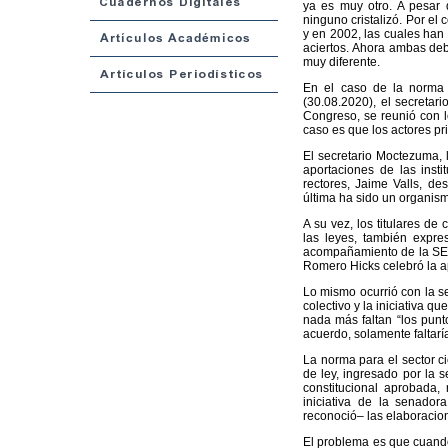
ya es muy otro. A pesar 
ninguno cristalizó. Por el 
y en 2002, las cuales han 
aciertos. Ahora ambas debe
muy diferente.
En el caso de la norma 
(30.08.2020), el secretar
Congreso, se reunió con le
caso es que los actores pr
El secretario Moctezuma, l
aportaciones de las insti
rectores, Jaime Valls, de
última ha sido un organism
A su vez, los titulares de
las leyes, también expr
acompañamiento de la SEP
Romero Hicks celebró la a
Lo mismo ocurrió con la s
colectivo y la iniciativa q
nada más faltan “los punt
acuerdo, solamente faltarí
La norma para el sector ci
de ley, ingresado por la 
constitucional aprobada,
iniciativa de la senador
reconoció– las elaboracio
El problema es que cuando 