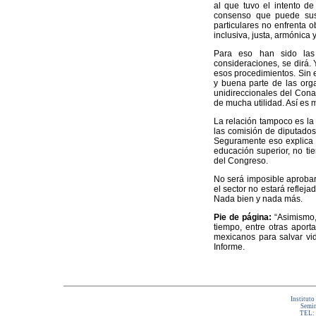
al que tuvo el intento de
consenso que puede susci
particulares no enfrenta o
inclusiva, justa, armónica 
Para eso han sido las 
consideraciones, se dirá. 
esos procedimientos. Sin e
y buena parte de las org
unidireccionales del Cona
de mucha utilidad. Así es mu
La relación tampoco es la 
las comisión de diputados
Seguramente eso explica p
educación superior, no ti
del Congreso.
No será imposible aprobar 
el sector no estará reflej
Nada bien y nada más.
Pie de página:
“Asimismo,
tiempo, entre otras aporta
mexicanos para salvar vid
Informe.
Instituto
Semin
TEL: