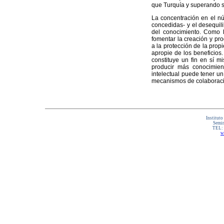
que Turquía y superando s
La concentración en el nú
concedidas- y el desequil
del conocimiento. Como l
fomentar la creación y pr
a la protección de la prop
apropie de los beneficios.
constituye un fin en sí m
producir más conocimien
intelectual puede tener un
mecanismos de colaboraci
Instituto
Semin
TEL:
w