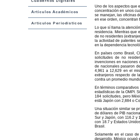
Uno de los aspectos que en
concentración en unos cua
se manejan, las oficinas 
en ese orden, concentran tr
Lo que sí llama la atenció
residencia. Mientras que 
de no residentes (extranjer
la actividad de patentes s
en la dependencia tecnoló
En países como Brasil, Ch
solicitudes de no resid
invenciones en naciones c
de nacionales pasaron de
4,961 a 12,629 en el mis
extranjeros respecto de l
contra un promedio mundia
En términos comparativos M
estadísticas de la OMPI. S
184 solicitudes, pero Méxi
está Japón con 2,884 o Cor
Una situación similar se p
de dólares de PIB naciona
Sur y Japón, con 116.2 y 
con 18.7 y Estados Unidos 
Brasil.
Solamente en el caso de s
desarrollo, México ocupó e