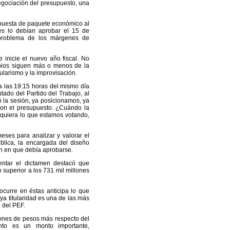
negociación del presupuesto, una
opuesta de paquete económico al
es lo debían aprobar el 15 de
 problema de los márgenes de
 inicie el nuevo año fiscal. No
mbios siguen más o menos de la
ularismo y la improvisación.
 a las 19:15 horas del mismo día
tado del Partido del Trabajo, al
 la sesión, ya posicionamos, ya
on el presupuesto. ¿Cuándo la
quiera lo que estamos votando,
eses para analizar y valorar el
blica, la encargada del diseño
ón en que debía aprobarse.
entar el dictamen destacó que
 superior a los 731 mil millones
 ocurre en éstas anticipa lo que
ya titularidad es una de las más
 del PEF.
lones de pesos más respecto del
nto es un monto importante,