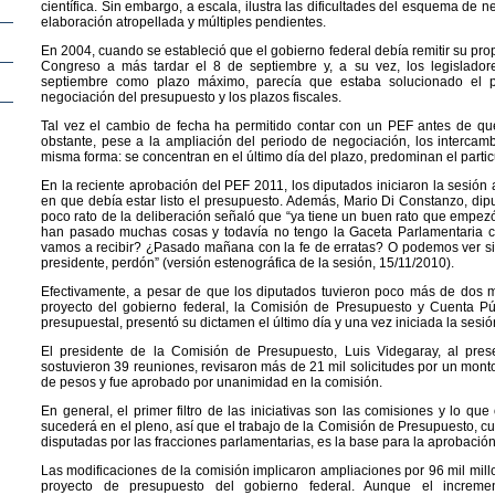
científica. Sin embargo, a escala, ilustra las dificultades del esquema de 
elaboración atropellada y múltiples pendientes.
En 2004, cuando se estableció que el gobierno federal debía remitir su pr
Congreso a más tardar el 8 de septiembre y, a su vez, los legislador
septiembre como plazo máximo, parecía que estaba solucionado el
negociación del presupuesto y los plazos fiscales.
Tal vez el cambio de fecha ha permitido contar con un PEF antes de que
obstante, pese a la ampliación del periodo de negociación, los interca
misma forma: se concentran en el último día del plazo, predominan el partic
En la reciente aprobación del PEF 2011, los diputados iniciaron la sesión
en que debía estar listo el presupuesto. Además, Mario Di Constanzo, dipu
poco rato de la deliberación señaló que “ya tiene un buen rato que empezó
han pasado muchas cosas y todavía no tengo la Gaceta Parlamentaria c
vamos a recibir? ¿Pasado mañana con la fe de erratas? O podemos ver si
presidente, perdón” (versión estenográfica de la sesión, 15/11/2010).
Efectivamente, a pesar de que los diputados tuvieron poco más de dos m
proyecto del gobierno federal, la Comisión de Presupuesto y Cuenta Pú
presupuestal, presentó su dictamen el último día y una vez iniciada la sesi
El presidente de la Comisión de Presupuesto, Luis Videgaray, al pres
sostuvieron 39 reuniones, revisaron más de 21 mil solicitudes por un monto
de pesos y fue aprobado por unanimidad en la comisión.
En general, el primer filtro de las iniciativas son las comisiones y lo que
sucederá en el pleno, así que el trabajo de la Comisión de Presupuesto, cu
disputadas por las fracciones parlamentarias, es la base para la aprobación
Las modificaciones de la comisión implicaron ampliaciones por 96 mil mil
proyecto de presupuesto del gobierno federal. Aunque el increme