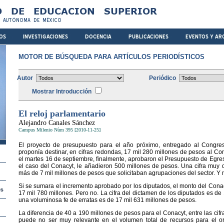
MOTOR DE BÚSQUEDA PARA ARTÍCULOS PERIODÍSTICOS
Autor
Periódico
Mostrar Introducción
El reloj parlamentario
Alejandro Canales Sánchez
Campus Milenio Nùm 395 [2010-11-25]
El proyecto de presupuesto para el año próximo, entregado al Congre
proponía destinar, en cifras redondas, 17 mil 280 millones de pesos al Co
el martes 16 de septiembre, finalmente, aprobaron el Presupuesto de Egres
el caso del Conacyt, le añadieron 500 millones de pesos. Una cifra muy 
más de 7 mil millones de pesos que solicitaban agrupaciones del sector. Y 
Si se sumara el incremento aprobado por los diputados, el monto del Conac
17 mil 780 millones. Pero no. La cifra del dictamen de los diputados es de 
una voluminosa fe de erratas es de 17 mil 631 millones de pesos.
La diferencia de 40 a 190 millones de pesos para el Conacyt, entre las cif
puede no ser muy relevante en el volumen total de recursos para el or