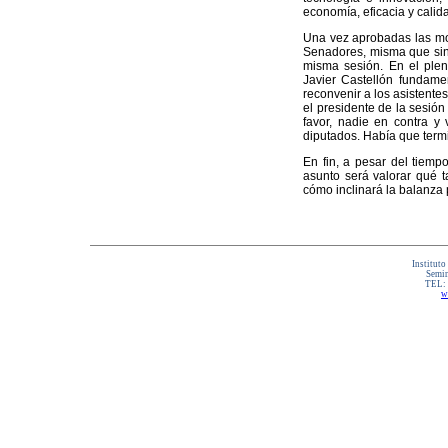
economía, eficacia y calid
Una vez aprobadas las mod
Senadores, misma que sin m
misma sesión. En el plen
Javier Castellón fundame
reconvenir a los asistente
el presidente de la sesión
favor, nadie en contra y
diputados. Había que termi
En fin, a pesar del tiempo
asunto será valorar qué ta
cómo inclinará la balanza 
Instituto
Semin
TEL:
w