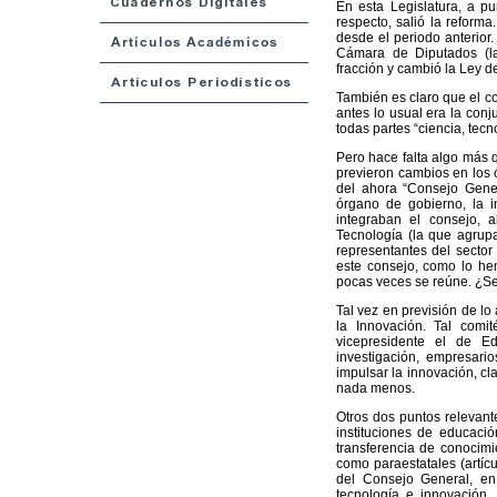
En esta Legislatura, a pu
respecto, salió la reforma
desde el periodo anterior
Cámara de Diputados (la 
fracción y cambió la Ley d
También es claro que el co
antes lo usual era la conj
todas partes “ciencia, tecn
Pero hace falta algo más q
previeron cambios en los 
del ahora “Consejo Gener
órgano de gobierno, la i
integraban el consejo, 
Tecnología (la que agrupa 
representantes del sector
este consejo, como lo he
pocas veces se reúne. ¿S
Tal vez en previsión de lo 
la Innovación. Tal comi
vicepresidente el de E
investigación, empresari
impulsar la innovación, cl
nada menos.
Otros dos puntos relevante
instituciones de educació
transferencia de conocimie
como paraestatales (artícu
del Consejo General, en 
tecnología e innovación, 