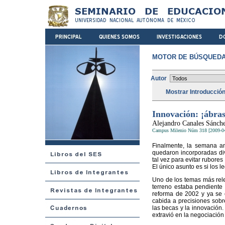
MOTOR DE BÚSQUEDA
Autor
Mostrar Introducció
Innovación: ¡ábras
Alejandro Canales Sánch
Campus Milenio Núm 318 [2009-0
Finalmente, la semana ant
quedaron incorporadas dive
tal vez para evitar rubore
El único asunto es si los 
Uno de los temas más rele
terreno estaba pendiente 
reforma de 2002 y ya se 
cabida a precisiones sobre
las becas y la innovación.
extravió en la negociación 