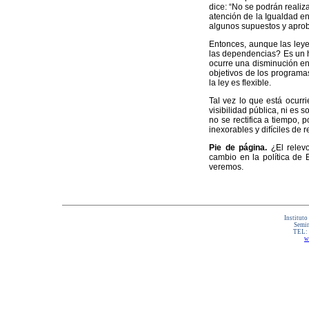
dice: “No se podrán realiz
atención de la Igualdad e
algunos supuestos y aprob
Entonces, aunque las leye
las dependencias? Es un h
ocurre una disminución en 
objetivos de los programa
la ley es flexible.
Tal vez lo que está ocurri
visibilidad pública, ni es 
no se rectifica a tiempo, 
inexorables y difíciles de re
Pie de página.
¿El relev
cambio en la política de 
veremos.
Instituto
Semin
TEL:
w