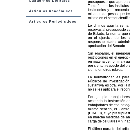
presupuesto que aprobaron
También, en los institutos 
testimonios y el recuento
millones de pesos que ten
mismo en el sector científi
Lo dijimos aquí la seman
reservas al presupuesto ya
de Estado, la norma que es
en el ejercicio de los 
responsabilidades administ
aprobación del Senado.
Sin embargo, el memoran
restricciones en el ejerci
en materia de nómina y gas
por ciento, respecto del pr
ciento en otros rubros.
La normatividad es para 
Públicos de Investigación
sustantiva es otra. Por l
no se les aplicara el recort
Por ejemplo, trabajadores
acatando la instrucción d
trabajadores de esa catego
mismo sentido, el Centro
(CIATEJ), cuyo presupuest
en marcha medidas de ahor
carga de celulares y ni ha
El último párrafo del art