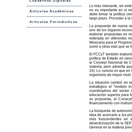
Lo más relevante, sin emba
no es importante en sí m
debe tomar la política ci
largo plazo. Proceder a la
La propuesta de nueva sec
uno de los órganos recono
elaborar propuestas en mat
reiterada en diferentes 
Mexicana para el Progreso 
sumó a otras más que se h
El FCCyT también elaboró
política de Estado en cien
al Consejo Nacional de Ci
sistema, pero advertía que
24). Lo curioso es que en l
organismo de mayor nivel.
La situación cambió en l
estratégico el "modelo in
coordinadora del sector
educación superior para fo
su propuesta, el Conacyt
financiamiento con instrum
La búsqueda de autonomía pa
idea de acercarlo a los p
más trascendentes en e
desectorización de la SEP,
General en la materia pres