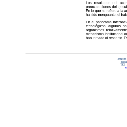
Los resultados del ace
preocupaciones del ejecu
En lo que se refiere a la 
ha sido menguante; el tra
En el panorama internaci
tecnológicos, algunos pa
organismos relativament
mecanismo institucional a
han tomado al respecto. Es
Instituto
Semin
TEL:
w