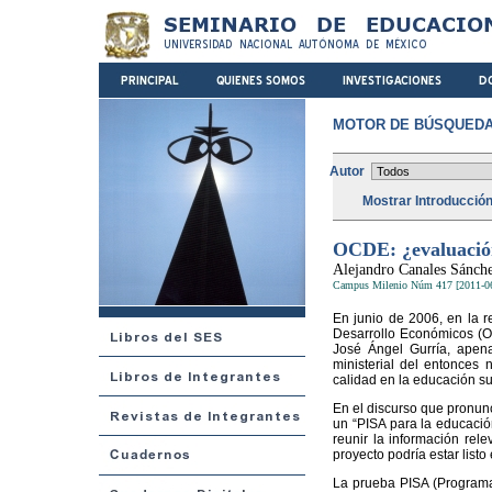
MOTOR DE BÚSQUEDA
Autor
Mostrar Introducció
OCDE: ¿evaluación 
Alejandro Canales Sánch
Campus Milenio Núm 417 [2011-0
En junio de 2006, en la r
Desarrollo Económicos (OC
José Ángel Gurría, apen
ministerial del entonces 
calidad en la educación su
En el discurso que pronunci
un “PISA para la educación
reunir la información rel
proyecto podría estar listo
La prueba PISA (Programa 