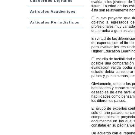
evalúa a los jóvenes de 
futuro. La edad de los est
ésta son relativamente ho
El nuevo proyecto que d
objetivo a egresados de 
profesionales muy variados
una prueba a gran escala p
En virtud de las diferencia
de expertos con el fin de
para evaluar los resulta
Higher Education Learni
El estudio de factibilidad
posible una comparación c
evaluación válida podía s
estudio debía considerar la
países y, por lo menos, tre
Obviamente, uno de los pu
habilidades y conocimient
deseables de este nivel e
habilidades como pensamie
los diferentes países.
El grupo de expertos con
sólo el año pasado se co
componentes del proyecto 
documentos en los que se
constatar en su página we
De acuerdo con el reporte 