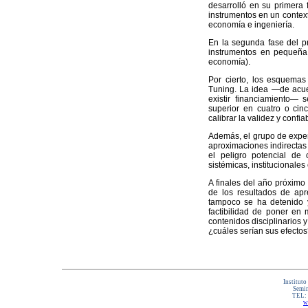
desarrolló en su primera
instrumentos en un context
economía e ingeniería.
En la segunda fase del pr
instrumentos en pequeña e
economía).
Por cierto, los esquemas
Tuning. La idea —de acue
existir financiamiento— 
superior en cuatro o cinc
calibrar la validez y confia
Además, el grupo de exper
aproximaciones indirectas 
el peligro potencial de 
sistémicas, institucionales 
A finales del año próximo
de los resultados de apr
tampoco se ha detenido y
factibilidad de poner en
contenidos disciplinarios
¿cuáles serían sus efecto
Instituto
Semin
TEL:
w