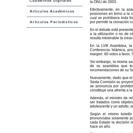
la ONU de 2003.
Efectivamente, en la as
posiciones en torno a la 
cual se prohibiera toda 
por permitir la clonación c
En el debate está presente
a la utilización o no de 
resulta intolerable la cr
En la LVIII Asamblea, l
Conferencia Islámica, pr
margen: 80 votos a favor, 
Sin embargo, la misma asa
de su asamblea que ten
recomendaciones de su Se
Nuevamente, dado que el t
Sexta Comisión su proyecto
se pronuncia por prohibi
constituye una afrenta a 
Además, el ministro de r
ser tratados como objetos
adolescente y un adulto, só
Según el mismo boletín
pronunciaba solamente por
cada Estado la decisión so
hace un año.