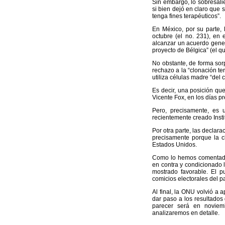
Sin embargo, lo sobresali
si bien dejó en claro que 
tenga fines terapéuticos”.
En México, por su parte,
octubre (el no. 231), en 
alcanzar un acuerdo genera
proyecto de Bélgica” (el qu
No obstante, de forma sor
rechazo a la “clonación t
utiliza células madre “del 
Es decir, una posición que
Vicente Fox, en los días p
Pero, precisamente, es 
recientemente creado Inst
Por otra parte, las declar
precisamente porque la c
Estados Unidos.
Como lo hemos comentado 
en contra y condicionado l
mostrado favorable. El p
comicios electorales del 
Al final, la ONU volvió a 
dar paso a los resultados
parecer será en noviemb
analizaremos en detalle.