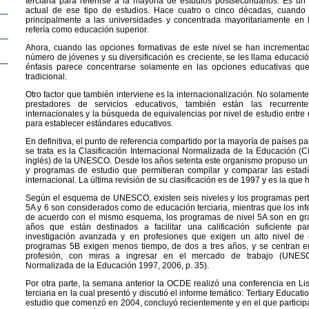
terciaria para referirse a la mayoría de estudios postsecundarios. Es un
actual de ese tipo de estudios. Hace cuatro o cinco décadas, cuando 
principalmente a las universidades y concentrada mayoritariamente en l
refería como educación superior.
Ahora, cuando las opciones formativas de este nivel se han increment
número de jóvenes y su diversificación es creciente, se les llama educación
énfasis parece concentrarse solamente en las opciones educativas que
tradicional.
Otro factor que también interviene es la internacionalización. No solamente
prestadores de servicios educativos, también están las recurrente
internacionales y la búsqueda de equivalencias por nivel de estudio entre
para establecer estándares educativos.
En definitiva, el punto de referencia compartido por la mayoría de países p
se trata es la Clasificación Internacional Normalizada de la Educación (
inglés) de la UNESCO. Desde los años setenta este organismo propuso un 
y programas de estudio que permitieran compilar y comparar las estadí
internacional. La última revisión de su clasificación es de 1997 y es la qu
Según el esquema de UNESCO, existen seis niveles y los programas perte
5A y 6 son considerados como de educación terciaria, mientras que los infer
de acuerdo con el mismo esquema, los programas de nivel 5A son en gran
años que están destinados a facilitar una calificación suficiente 
investigación avanzada y en profesiones que exigen un alto nivel de 
programas 5B exigen menos tiempo, de dos a tres años, y se centran e
profesión, con miras a ingresar en el mercado de trabajo (UNESCO,
Normalizada de la Educación 1997, 2006, p. 35).
Por otra parte, la semana anterior la OCDE realizó una conferencia en Li
terciaria en la cual presentó y discutió el informe temático: Tertiary Educat
estudio que comenzó en 2004, concluyó recientemente y en el que participa