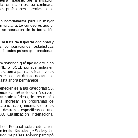
 tema impuesto por la situación
la formación estaba confinada
as profesiones liberales, se le
ado notoriamente para un mayor
 terciaria. Lo curioso es que el
 se apartaron de la formación
 se trata de flujos de opciones y
s comparaciones estadísticas
 diferentes países que presionan
ara saber de qué tipo de estudios
CINE, o ISCED por sus siglas en
esquema para clasificar niveles
sticas en el ámbito nacional e
e hasta ahora permanece.
necientes a las categorías 5B,
iores al 5B no lo son. A su vez,
 parte teóricos, de tres o más
para ingresar en programas de
capacitación, mientras que los
n destrezas específicas de una
 Clasificación Internacional
sboa, Portugal, sobre educación
ion for the Knowledge Society. Un
ron 24 países; México participó