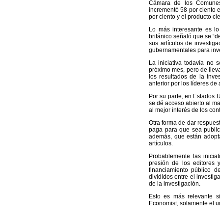
Cámara de los Comunes 
incrementó 58 por ciento 
por ciento y el producto ci
Lo más interesante es lo
británico señaló que se “d
sus artículos de investiga
gubernamentales para inves
La iniciativa todavía no 
próximo mes, pero de lleva
los resultados de la inv
anterior por los líderes d
Por su parte, en Estados 
se dé acceso abierto al mat
al mejor interés de los co
Otra forma de dar respuest
paga para que sea public
además, que están adoptan
artículos.
Probablemente las inicia
presión de los editores y
financiamiento público d
divididos entre el investig
de la investigación.
Esto es más relevante s
Economist, solamente el un