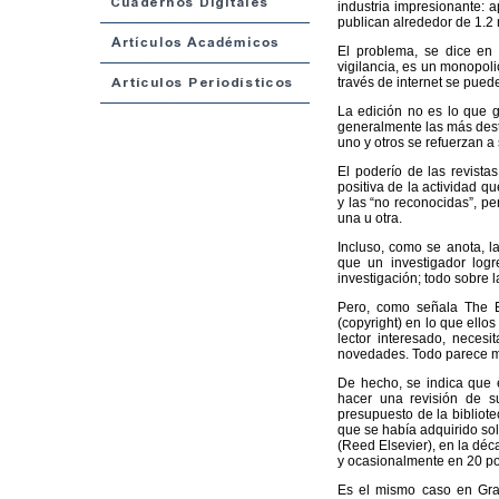
industria impresionante: 
publican alrededor de 1.2 m
El problema, se dice en 
vigilancia, es un monopoli
través de internet se puede
La edición no es lo que g
generalmente las más desta
uno y otros se refuerzan a
El poderío de las revista
positiva de la actividad qu
y las “no reconocidas”, pe
una u otra.
Incluso, como se anota, l
que un investigador logr
investigación; todo sobre 
Pero, como señala The E
(copyright) en lo que ellos
lector interesado, necesi
novedades. Todo parece mo
De hecho, se indica que e
hacer una revisión de su
presupuesto de la bibliot
que se había adquirido sol
(Reed Elsevier), en la dé
y ocasionalmente en 20 po
Es el mismo caso en Gran