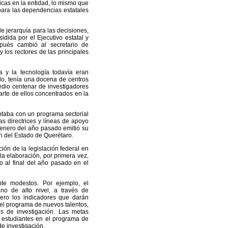
icas en la entidad, lo mismo que
 para las dependencias estatales
e jerarquía para las decisiones,
dida por el Ejecutivo estatal y
spués cambió al secretario de
y los rectores de las principales
a y la tecnología todavía eran
lo, tenía una docena de centros
dio centenar de investigadores
rte de ellos concentrados en la
ntaba con un programa sectorial
las directrices y líneas de apoyo
 enero del año pasado emitió su
ón del Estado de Querétaro.
ación de la legislación federal en
a elaboración, por primera vez,
do al final del año pasado en el
nte modestos. Por ejemplo, el
no de alto nivel, a través de
pero los indicadores que darán
 el programa de nuevos talentos,
os de investigación. Las metas
e estudiantes en el programa de
de investigación.