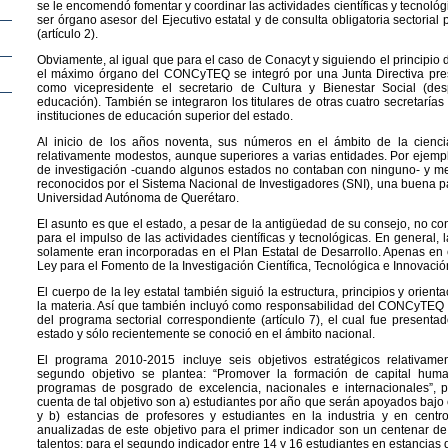
se le encomendó fomentar y coordinar las actividades científicas y tecnológ
ser órgano asesor del Ejecutivo estatal y de consulta obligatoria sectorial
(artículo 2).
Obviamente, al igual que para el caso de Conacyt y siguiendo el principio d
el máximo órgano del CONCyTEQ se integró por una Junta Directiva presi
como vicepresidente el secretario de Cultura y Bienestar Social (de
educación). También se integraron los titulares de otras cuatro secretarías 
instituciones de educación superior del estado.
Al inicio de los años noventa, sus números en el ámbito de la cienci
relativamente modestos, aunque superiores a varias entidades. Por ejemp
de investigación -cuando algunos estados no contaban con ninguno- y me
reconocidos por el Sistema Nacional de Investigadores (SNI), una buena pa
Universidad Autónoma de Querétaro.
El asunto es que el estado, a pesar de la antigüedad de su consejo, no co
para el impulso de las actividades científicas y tecnológicas. En general, 
solamente eran incorporadas en el Plan Estatal de Desarrollo. Apenas en
Ley para el Fomento de la Investigación Científica, Tecnológica e Innovaci
El cuerpo de la ley estatal también siguió la estructura, principios y orient
la materia. Así que también incluyó como responsabilidad del CONCyTEQ l
del programa sectorial correspondiente (artículo 7), el cual fue presenta
estado y sólo recientemente se conoció en el ámbito nacional.
El programa 2010-2015 incluye seis objetivos estratégicos relativame
segundo objetivo se plantea: “Promover la formación de capital huma
programas de posgrado de excelencia, nacionales e internacionales”, 
cuenta de tal objetivo son a) estudiantes por año que serán apoyados bajo
y b) estancias de profesores y estudiantes en la industria y en centr
anualizadas de este objetivo para el primer indicador son un centenar d
talentos; para el segundo indicador entre 14 y 16 estudiantes en estancias 