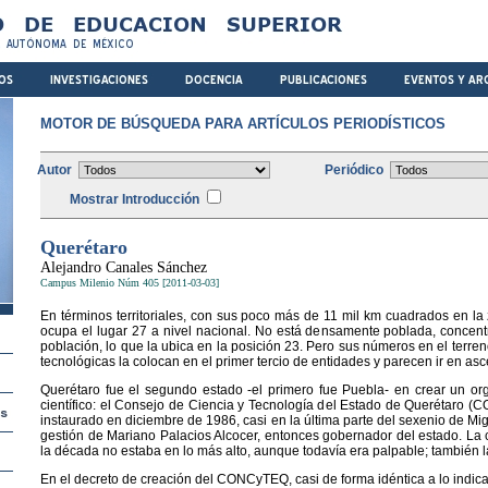
MOTOR DE BÚSQUEDA PARA ARTÍCULOS PERIODÍSTICOS
Autor
Periódico
Mostrar Introducción
Querétaro
Alejandro Canales Sánchez
Campus Milenio Núm 405 [2011-03-03]
En términos territoriales, con sus poco más de 11 mil km cuadrados en la 
ocupa el lugar 27 a nivel nacional. No está densamente poblada, concent
población, lo que la ubica en la posición 23. Pero sus números en el terreno
tecnológicas la colocan en el primer tercio de entidades y parecen ir en as
Querétaro fue el segundo estado -el primero fue Puebla- en crear un or
científico: el Consejo de Ciencia y Tecnología del Estado de Querétaro
instaurado en diciembre de 1986, casi en la última parte del sexenio de Migu
gestión de Mariano Palacios Alcocer, entonces gobernador del estado. La c
la década no estaba en lo más alto, aunque todavía era palpable; también l
En el decreto de creación del CONCyTEQ, casi de forma idéntica a lo indic