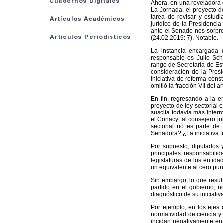
Ahora, en una reveladora e
La Jornada, el proyecto d
tarea de revisar y estudi
jurídico de la Presidencia 
ante el Senado nos sorpre
(24.02.2019: 7). Notable.
La instancia encargada d
responsable es Julio Sche
rango de Secretaría de Est
consideración de la Presi
iniciativa de reforma cons
omitió la fracción VII del 
En fin, regresando a la en
proyecto de ley sectorial 
suscita todavía más interr
el Conacyt al consejero j
sectorial no es parte de 
Senadora? ¿La iniciativa f
Por supuesto, diputados y
principales responsabili
legislaturas de los entida
un equivalente al cero punt
Sin embargo, lo que resul
partido en el gobierno, n
diagnóstico de su iniciati
Por ejemplo, en los ejes d
normatividad de ciencia y 
incidan negativamente en l