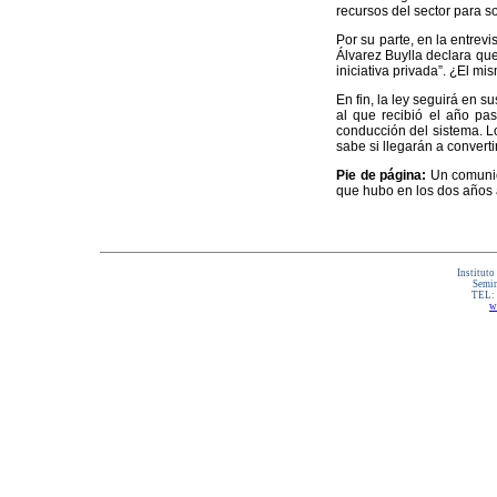
recursos del sector para so
Por su parte, en la entre
Álvarez Buylla declara que 
iniciativa privada”. ¿El mi
En fin, la ley seguirá en 
al que recibió el año pas
conducción del sistema. L
sabe si llegarán a convert
Pie de página:
Un comunica
que hubo en los dos años 
Instituto
Semin
TEL:
w