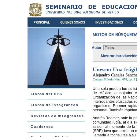
MOTOR DE BÚSQUEDA
Autor
Mostrar Introducció
Unesco: Una frágil
Alejandro Canales Sánch
Campus Milenio Núm. 678, pp. 5 [
Una sola prueba fue sufic
de México, embajador ex
Organización de las Nacio
interrogantes ofuscadas so
organismo, Roemer rápida
personal. También rápidam
Andrés Roemer, ante la pre
comunidad judía, al día s
sesión al momento de la 
(SRE) tuvo que emitir un c
llamaría a “consultas a s