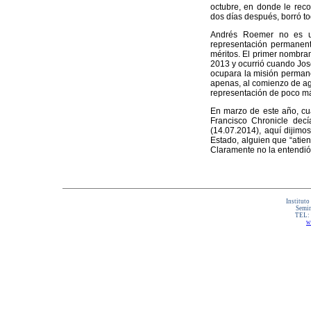
octubre, en donde le reco
dos días después, borró to
Andrés Roemer no es un
representación permanent
méritos. El primer nombra
2013 y ocurrió cuando Jos
ocupara la misión permane
apenas, al comienzo de ag
representación de poco m
En marzo de este año, cu
Francisco Chronicle dec
(14.07.2014), aquí dijimo
Estado, alguien que “atien
Claramente no la entendió
Instituto
Semin
TEL:
w