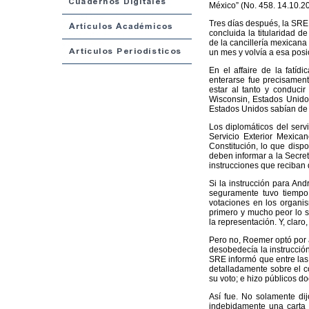
México” (No. 458. 14.10.2
Tres días después, la SRE
concluida la titularidad d
de la cancillería mexicana
un mes y volvía a esa pos
En el affaire de la fatíd
enterarse fue precisament
estar al tanto y conducir
Wisconsin, Estados Unidos
Estados Unidos sabían de l
Los diplomáticos del serv
Servicio Exterior Mexican
Constitución, lo que dispo
deben informar a la Secret
instrucciones que reciban d
Si la instrucción para And
seguramente tuvo tiempo 
votaciones en los organis
primero y mucho peor lo s
la representación. Y, clar
Pero no, Roemer optó por 
desobedecía la instrucción
SRE informó que entre las 
detalladamente sobre el co
su voto; e hizo públicos d
Así fue. No solamente di
indebidamente una carta 