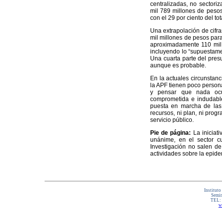
centralizadas, no sector
mil 789 millones de pesos
con el 29 por ciento del tot
Una extrapolación de cifr
mil millones de pesos para
aproximadamente 110 mil m
incluyendo lo “supuestame
Una cuarta parte del pres
aunque es probable.
En la actuales circunstan
la APF tienen poco person
y pensar que nada ocurr
comprometida e indudable
puesta en marcha de las 
recursos, ni plan, ni pro
servicio público.
Pie de página:
La iniciati
unánime, en el sector cu
Investigación no salen de
actividades sobre la epid
Instituto
Semin
TEL:
w