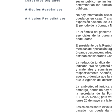
sector público, serían lo
determinarían las funcio
públicas.
No hay información oficia
quedaron en casa. Transc
expansión nacional de la 
El periodo de la Jornada 
En el ámbito del gobierno
esenciales de la burocra
endeudarse.
El presidente de la Repúbl
medidas de aplicación urge
órganos desconcentrados, 
estaban considerados Cona
La redacción jurídica de
indicaba: “No se ejercerá 
y materiales y suministr
respectivamente. Además, 
agosto, ordenaba que la m
que la vigencia del decret
La ambigüedad jurídica d
embargo, donde no hay du
la secretaria de la Fun
FP/100/274/2020) para veri
lunes 25 de mayo era la fe
Los cálculos sobre el volu
pasado nos puede dar u