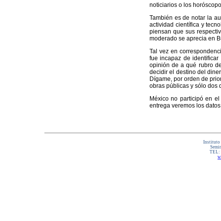
noticiarios o los horóscopo
También es de notar la au
actividad científica y te
piensan que sus respectiv
moderado se aprecia en Bu
Tal vez en correspondenci
fue incapaz de identificar
opinión de a qué rubro d
decidir el destino del dine
Dígame, por orden de prior
obras públicas y sólo dos 
México no participó en el
entrega veremos los datos
Instituto
Semin
TEL:
w