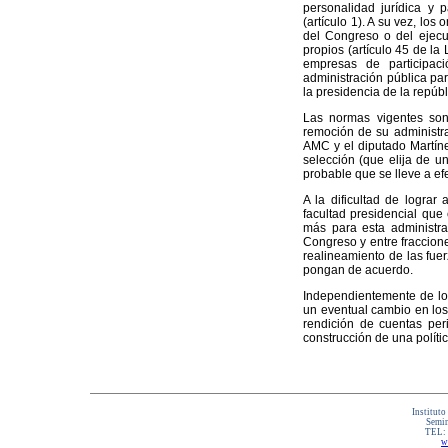
personalidad jurídica y 
(artículo 1). A su vez, lo
del Congreso o del ejecut
propios (artículo 45 de la
empresas de participació
administración pública par
la presidencia de la repúb
Las normas vigentes son 
remoción de su administra
AMC y el diputado Martíne
selección (que elija de u
probable que se lleve a ef
A la dificultad de lograr
facultad presidencial que
más para esta administrac
Congreso y entre fraccione
realineamiento de las fuer
pongan de acuerdo.
Independientemente de lo 
un eventual cambio en lo
rendición de cuentas per
construcción de una política
Instituto
Semin
TEL:
w