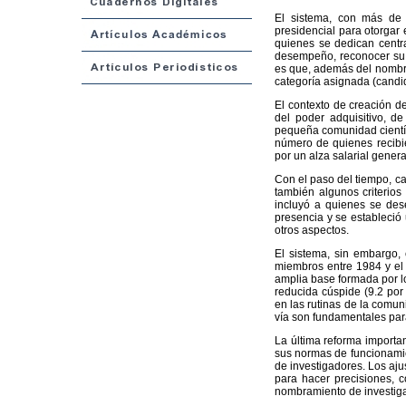
El sistema, con más de
presidencial para otorga
quienes se dedican centra
desempeño, reconocer su l
es que, además del nombra
categoría asignada (candidato
El contexto de creación de
del poder adquisitivo, d
pequeña comunidad científ
número de quienes recibie
por un alza salarial genera
Con el paso del tiempo, c
también algunos criterios
incluyó a quienes se dese
presencia y se estableció
otros aspectos.
El sistema, sin embargo, 
miembros entre 1984 y el 
amplia base formada por los
reducida cúspide (9.2 por
en las rutinas de la comu
vía son fundamentales par
La última reforma importa
sus normas de funcionamie
de investigadores. Los aju
para hacer precisiones, 
nombramiento de investiga