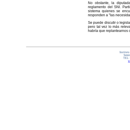
No obstante, la diputa
reglamento del SNI. Part
sistema quienes se encue
responden a "las necesida
Se puede discutir o legisl
pero tal vez lo más relev
habría que replantearnos 
Instituto
Semin
TEL:
w