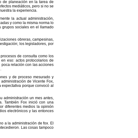
 de planeación en la tarea de
fectos mediáticos, pero si no se
muestra la experiencia.
ente la actual administración,
écadas y como la misma norma lo
es grupos sociales en el llamado
nizaciones obreras, campesinas,
stigación; los legisladores, por
s procesos de consulta como los
en eso: actos protocolarios de
poca relación con las acciones
.
iones y de proceso mesurado y
a administración de Vicente Fox,
ta expectativa porque convocó al
su administración un mes antes,
a. También Fox inició con una
or diferentes medios la opinión
ios electrónicos y las entonces
 a la administración de fox. El
 antecedieron. Las cosas tampoco