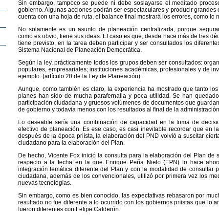
Sin embargo, tampoco se puede ni debe soslayarse el meditado proceso
gobierno. Algunas acciones podrán ser espectaculares y producir grandes e
cuenta con una hoja de ruta, el balance final mostrará los errores, como lo 
No solamente es un asunto de planeación centralizada, porque seguram
como es obvio, tiene sus ideas. El caso es que, desde hace más de tres d
tiene previsto, en la tarea deben participar y ser consultados los diferent
Sistema Nacional de Planeación Democrática.
Según la ley, prácticamente todos los grupos deben ser consultados: orga
populares, empresariales; instituciones académicas, profesionales y de inve
ejemplo. (artículo 20 de la Ley de Planeación).
Aunque, como también es claro, la experiencia ha mostrado que tanto lo
planes han sido de mucha parafernalia y poca utilidad. Se han quedado 
participación ciudadana y gruesos volúmenes de documentos que guardan 
de gobierno y todavía menos con los resultados al final de la administración
Lo deseable sería una combinación de capacidad en la toma de decis
efectivo de planeación. Es ese caso, es casi inevitable recordar que en l
después de la época priista, la elaboración del PND volvió a suscitar cier
ciudadano para la elaboración del Plan.
De hecho, Vicente Fox inició la consulta para la elaboración del Plan de 
respecto a la fecha en la que Enrique Peña Nieto (EPN) lo hace ahor
integración temática diferente del Plan y con la modalidad de consultar p
ciudadana, además de los convencionales, utilizó por primera vez los med
nuevas tecnologías.
Sin embargo, como es bien conocido, las expectativas rebasaron por mucho
resultado no fue diferente a lo ocurrido con los gobiernos priistas que lo
fueron diferentes con Felipe Calderón.