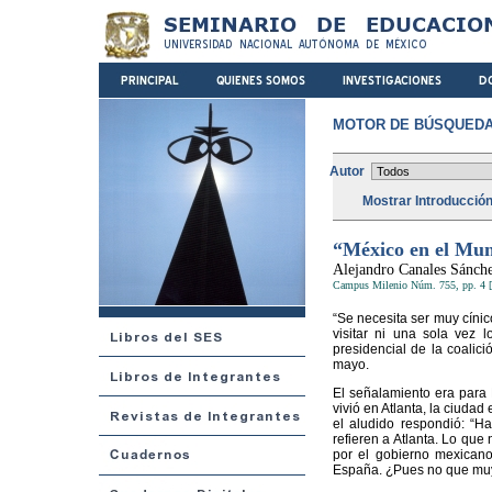
MOTOR DE BÚSQUEDA
Autor
Mostrar Introducció
“México en el Mun
Alejandro Canales Sánch
Campus Milenio Núm. 755, pp. 4 [
“Se necesita ser muy cínic
visitar ni una sola vez 
presidencial de la coalic
mayo.
El señalamiento era para R
vivió en Atlanta, la ciuda
el aludido respondió: “H
refieren a Atlanta. Lo qu
por el gobierno mexican
España. ¿Pues no que muy 