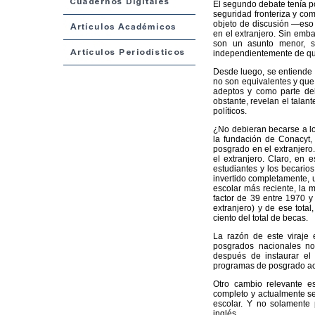
El segundo debate tenía p
seguridad fronteriza y co
objeto de discusión —eso
en el extranjero. Sin emba
son un asunto menor, s
independientemente de qui
Desde luego, se entiende q
no son equivalentes y que 
adeptos y como parte del
obstante, revelan el talan
políticos.
¿No debieran becarse a lo
la fundación de Conacyt, 
posgrado en el extranjero.
el extranjero. Claro, en 
estudiantes y los becario
invertido completamente, 
escolar más reciente, la m
factor de 39 entre 1970 y
extranjero) y de ese total
ciento del total de becas.
La razón de este viraje 
posgrados nacionales no 
después de instaurar el
programas de posgrado acr
Otro cambio relevante es
completo y actualmente se
escolar. Y no solamente 
inglés.