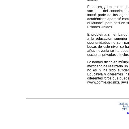
Entonces, ¿debiera o no be
sociedad del conocimiento
formó parte de las agend
académicos apareció como 
el Mundo”, pero casi en s
Estados Unidos.
El problema, sin embargo, 
a la educación superior
oportunidades no son par
becas de este nivel se ha
años noventa se ha docum
escuelas privadas e inclus
Lo hemos dicho en múltiple
mexicano ha realizado un i
no es ni ha sido suficie
Educativa y diferentes i
diferentes foros que puede
(www.comie.org.mx). ¡Avis
Instituto
Semin
TEL:
w