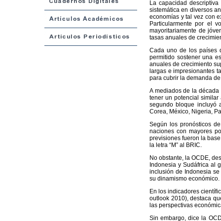
La capacidad descriptiva
sistemática en diversos an
economías y tal vez con e
Particularmente por el v
mayoritariamente de jóve
tasas anuales de crecimie
Cada uno de los países d
permitido sostener una es
anuales de crecimiento sup
largas e impresionantes t
para cubrir la demanda de
A mediados de la década 
tener un potencial similar
segundo bloque incluyó a
Corea, México, Nigeria, Pak
Según los pronósticos de
naciones con mayores pos
previsiones fueron la base
la letra “M” al BRIC.
No obstante, la OCDE, de
Indonesia y Sudáfrica al 
inclusión de Indonesia se
su dinamismo económico.
En los indicadores científ
outlook 2010), destaca que
las perspectivas económic
Sin embargo, dice la OCD