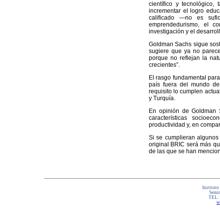
científico y tecnológico,
incrementar el logro educ
calificado —no es sufi
emprendedurismo, el com
investigación y el desarroll
Goldman Sachs sigue sost
sugiere que ya no parec
porque no reflejan la na
crecientes”.
El rasgo fundamental para 
país fuera del mundo des
requisito lo cumplen actua
y Turquía.
En opinión de Goldman S
características socioe
productividad y, en compa
Si se cumplieran algunos 
original BRIC será más qu
de las que se han mencion
Instituto
Semin
TEL:
w