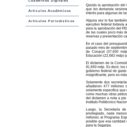
Quizás la aprobación del 
que les demanda sesiones
interés para algunas de la
Alguna vez lo fue también
ejecutivo federal todavía
para la aprobación del PEF
de las cuales poco más de
reservas y presentación ca
En el caso del presupuesto
pasado mes de septiembre 
de Conacyt (37,930 mdp)
Educación (22,682 mdp) qu
El dictamen de la Comisi
91,650 mdp. Es decir, los
gobierno federal de gasto 
insignificante, pero es má
Solamente dos secretaría
añadieron 477 millones 
solamente especifica que r
como muchas otras peticio
del dictamen a nota a pie
Instituto Politécnico Nacio
Luego, la Secretaría d
privilegiado, nada meno
millones al Programa Esp
posible que esa cantidad e
para la Sagarpa.