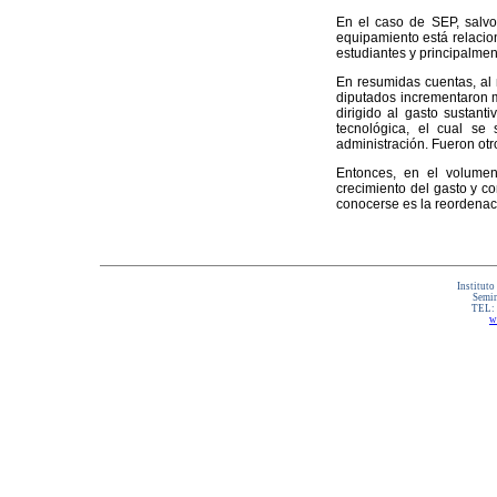
En el caso de SEP, salvo
equipamiento está relacion
estudiantes y principalmen
En resumidas cuentas, al 
diputados incrementaron m
dirigido al gasto sustanti
tecnológica, el cual se
administración. Fueron otro
Entonces, en el volumen
crecimiento del gasto y c
conocerse es la reordenac
Instituto
Semin
TEL:
w