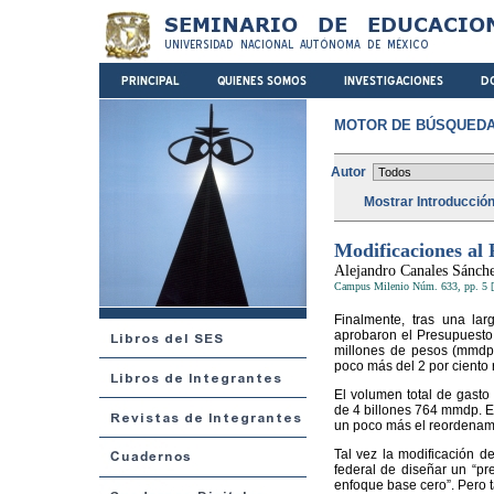
MOTOR DE BÚSQUEDA
Autor
Mostrar Introducció
Modificaciones al
Alejandro Canales Sánch
Campus Milenio Núm. 633, pp. 5 [
Finalmente, tras una la
aprobaron el Presupuesto 
millones de pesos (mmdp)
poco más del 2 por ciento r
El volumen total de gasto 
de 4 billones 764 mmdp. En
un poco más el reordenam
Tal vez la modificación d
federal de diseñar un “pr
enfoque base cero”. Pero t