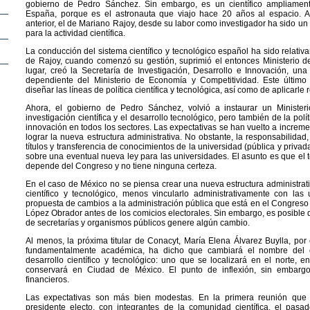
gobierno de Pedro Sánchez. Sin embargo, es un científico ampliamen
España, porque es el astronauta que viajo hace 20 años al espacio. 
anterior, el de Mariano Rajoy, desde su labor como investigador ha sido un
para la actividad científica.
La conducción del sistema científico y tecnológico español ha sido relati
de Rajoy, cuando comenzó su gestión, suprimió el entonces Ministerio d
lugar, creó la Secretaría de Investigación, Desarrollo e Innovación, un
dependiente del Ministerio de Economía y Competitividad. Este último
diseñar las líneas de política científica y tecnológica, así como de aplicarle
Ahora, el gobierno de Pedro Sánchez, volvió a instaurar un Ministeri
investigación científica y el desarrollo tecnológico, pero también de la polí
innovación en todos los sectores. Las expectativas se han vuelto a increme
lograr la nueva estructura administrativa. No obstante, la responsabilidad, 
títulos y transferencia de conocimientos de la universidad (pública y priva
sobre una eventual nueva ley para las universidades. El asunto es que el 
depende del Congreso y no tiene ninguna certeza.
En el caso de México no se piensa crear una nueva estructura administrati
científico y tecnológico, menos vincularlo administrativamente con las
propuesta de cambios a la administración pública que está en el Congreso 
López Obrador antes de los comicios electorales. Sin embargo, es posible 
de secretarías y organismos públicos genere algún cambio.
Al menos, la próxima titular de Conacyt, María Elena Álvarez Buylla, por 
fundamentalmente académica, ha dicho que cambiará el nombre del 
desarrollo científico y tecnológico: uno que se localizará en el norte, e
conservará en Ciudad de México. El punto de inflexión, sin embargo
financieros.
Las expectativas son más bien modestas. En la primera reunión que
presidente electo, con integrantes de la comunidad científica, el pas