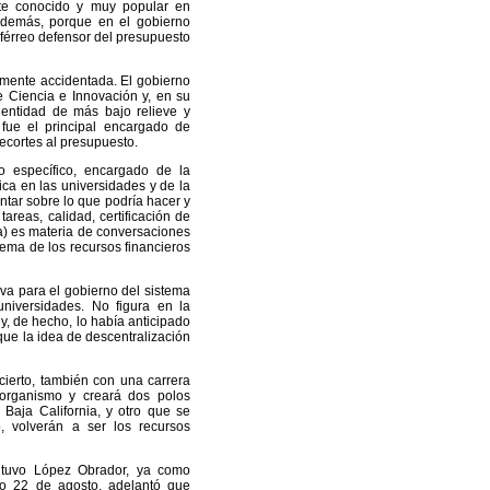
te conocido y muy popular en
Además, porque en el gobierno
 férreo defensor del presupuesto
vamente accidentada. El gobierno
e Ciencia e Innovación y, en su
a entidad de más bajo relieve y
 fue el principal encargado de
 recortes al presupuesto.
o específico, encargado de la
tica en las universidades y de la
ntar sobre lo que podría hacer y
tareas, calidad, certificación de
da) es materia de conversaciones
tema de los recursos financieros
va para el gobierno del sistema
 universidades. No figura en la
y, de hecho, lo había anticipado
que la idea de descentralización
cierto, también con una carrera
organismo y creará dos polos
n Baja California, y otro que se
, volverán a ser los recursos
 tuvo López Obrador, ya como
ado 22 de agosto, adelantó que