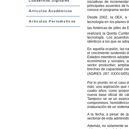
iniciativas de incrementa
principales acuerdos de h
conoce el programa sectori
Desde 2002, la OEA, a tr
tecnología en los planes d
las Américas de jefes de
realizará la Quinta Cumbr
tecnología. Los acuerdo
idénticos a los que se ad
En aquella ocasión, las na
el crecimiento sostenido d
Estados miembros adopten p
económicas y sociales; a
sector productivo; amplia
brechas de capacidad cient
(AG/RES. 287  XXXV-0/05)
Por lo pronto, en el caso 
más, una aspiración que n
cuatro años, como propor
nueva base oficial de cá
Tampoco se ve un avance 
compromisos hemisféricos
instauración de un sistem
A la fecha, a pesar de 
sectorial de esta administ
Además, no solamente se d