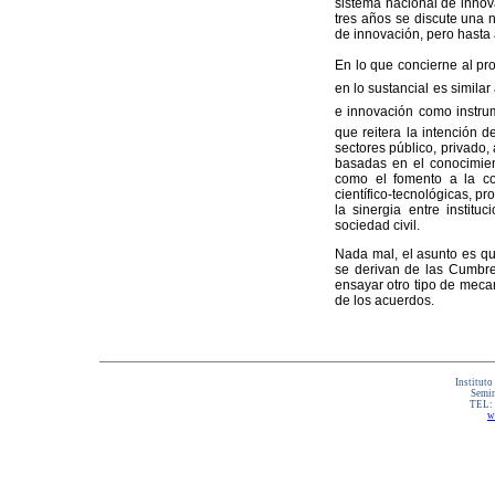
sistema nacional de innov
tres años se discute una 
de innovación, pero hasta 
En lo que concierne al pr
en lo sustancial es similar
e innovación como instru
que reitera la intención d
sectores público, privado,
basadas en el conocimien
como el fomento a la coo
científico-tecnológicas, p
la sinergia entre institu
sociedad civil.
Nada mal, el asunto es qu
se derivan de las Cumbre
ensayar otro tipo de meca
de los acuerdos.
Instituto
Semin
TEL:
w