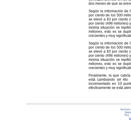
dos meses de que se prese
Según la información de C
por ciento de los 500 mill
se elevó a 83 por ciento 
por ciento (496 millones) 
misma situación se repiti
millones, esto es se dupl
crecientes y muy significat
Según la información de C
por ciento de los 500 mill
se elevó a 83 por ciento 
por ciento (496 millones) 
misma situación se repiti
millones, esto es se dupl
crecientes y muy significat
Finalmente, lo que cabría
está cambiando (el 4to. 
incrementado en 10 punto
efectivamente se está alent
Instituto
Semin
TEL:
w