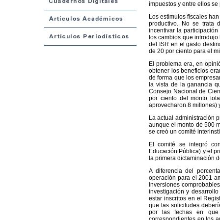
impuestos y entre ellos se
Los estímulos fiscales han 
productivo. No se trata 
incentivar la participació
los cambios que introdujo 
del ISR en el gasto destin
de 20 por ciento para el m
El problema era, en opini
obtener los beneficios er
de forma que los empresari
la vista de la ganancia q
Consejo Nacional de Cien
por ciento del monto tota
aprovecharon 8 millones) 
La actual administración p
aunque el monto de 500 mi
se creó un comité interinst
El comité se integró co
Educación Pública) y el pr
la primera dictaminación de
A diferencia del porcent
operación para el 2001 ampl
inversiones comprobables 
investigación y desarroll
estar inscritos en el Regi
que las solicitudes deberí
por las fechas en que 
correspondientes en los ar