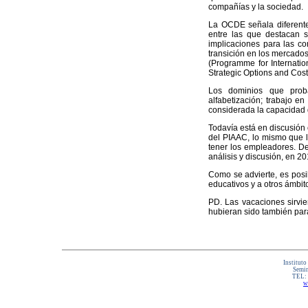
compañías y la sociedad.
La OCDE señala diferente
entre las que destacan s
implicaciones para las co
transición en los mercado
(Programme for Internatio
Strategic Options and Cost
Los dominios que proba
alfabetización; trabajo e
considerada la capacidad 
Todavía está en discusión
del PIAAC, lo mismo que l
tener los empleadores. De
análisis y discusión, en 2
Como se advierte, es posi
educativos y a otros ámbit
PD. Las vacaciones sirvie
hubieran sido también par
Instituto
Semin
TEL:
w