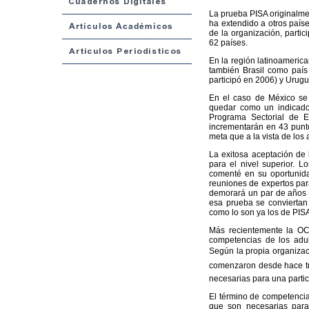
La prueba PISA originalme
ha extendido a otros país
de la organización, partic
62 países.
En la región latinoameric
también Brasil como país
participó en 2006) y Urugu
En el caso de México se 
quedar como un indicado
Programa Sectorial de E
incrementarán en 43 punto
meta que a la vista de lo
La exitosa aceptación de 
para el nivel superior. L
comenté en su oportunid
reuniones de expertos para 
demorará un par de años m
esa prueba se conviertan 
como lo son ya los de PIS
Más recientemente la OC
competencias de los adul
Según la propia organizac
comenzaron desde hace tre
necesarias para una partic
El término de competencia
que son necesarias para