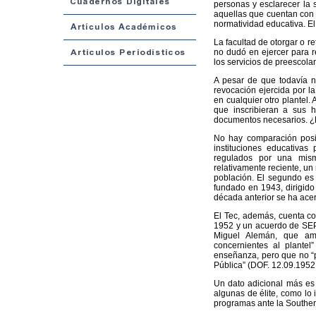
personas y esclarecer la s
aquellas que cuentan con 
normatividad educativa. El 
La facultad de otorgar o r
no dudó en ejercer para r
los servicios de preescola
A pesar de que todavía no 
revocación ejercida por la
en cualquier otro plantel.
que inscribieran a sus h
documentos necesarios. ¿E
No hay comparación posi
instituciones educativas
regulados por una mism
relativamente reciente, un
población. El segundo es 
fundado en 1943, dirigido 
década anterior se ha ace
El Tec, además, cuenta co
1952 y un acuerdo de SEP 
Miguel Alemán, que ampa
concernientes al plante
enseñanza, pero que no “p
Pública” (DOF. 12.09.1952
Un dato adicional más es q
algunas de élite, como lo
programas ante la Souther