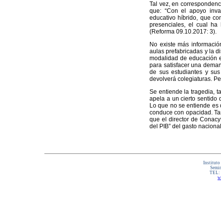
Tal vez, en correspondenc
que: “Con el apoyo inva
educativo híbrido, que co
presenciales, el cual ha
(Reforma 09.10.2017: 3).
No existe más información
aulas prefabricadas y la 
modalidad de educación en
para satisfacer una deman
de sus estudiantes y sus 
devolverá colegiaturas. Per
Se entiende la tragedia, t
apela a un cierto sentido 
Lo que no se entiende es q
conduce con opacidad. Tam
que el director de Conacyt
del PIB” del gasto nacional
Instituto
Semin
TEL:
w