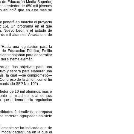
io de Educación Media Superior,
or alrededor de 650 mil jóvenes
io anunció que en este mes se
 se pondrá en marcha el proyecto
3: 15). Un programa en el que
la, Nuevo León y el Estado de
r de mil alumnos. A cada uno de
“Hacia una legislación para la
o de Educación Pública, Emilio
alep trabajaban para desarrollar
s del sistema alemán.
zarían “los objetivos para una
tivo y servirá para elaborar una
 país, la cual —se comprometió—
Congreso de la Unión, con el fin
Comunicado SEP No. 102).
ededor de 10 mil alumnos, más o
nte la mitad del total de sus
a que el tema de la regulación
ntidades federativas, sobrepasa
de carreras agrupadas en siete
solamente se ha indicado que de
s modalidades: una en la que el