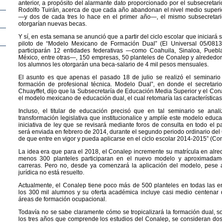
anterior, a propósito del alarmante dato proporcionado por el subsecretar
Rodolfo Tuirán, acerca de que cada año abandonan el nivel medio superi
—y dos de cada tres lo hace en el primer año—, el mismo subsecretar
otorgarían nuevas becas.
Y sí, en esta semana se anunció que a partir del ciclo escolar que iniciará
piloto de “Modelo Mexicano de Formación Dual” (El Universal 05/081
participarán 12 entidades federativas —como Coahuila, Sinaloa, Pueb
México, entre otras—, 150 empresas, 50 planteles de Conalep y alrededo
los alumnos les otorgarán una beca-salario de 4 mil pesos mensuales.
El asunto es que apenas el pasado 18 de julio se realizó el seminario 
formación de profesional técnica. Modelo Dual”, en donde el secretari
Chuayffet, dijo que la Subsecretaría de Educación Media Superior y el Con
el modelo mexicano de educación dual, el cual retomaría las característica
Incluso, el titular de educación precisó que en tal seminario se anali
transformación legislativa que institucionalice y amplíe este modelo educa
iniciativa de ley que se revisará mediante foros de consulta en todo el
será enviada en febrero de 2014, durante el segundo periodo ordinario del 
de que entre en vigor y pueda aplicarse en el ciclo escolar 2014-2015” (
La idea era que para el 2018, el Conalep incremente su matrícula en alr
menos 300 planteles participaran en el nuevo modelo y aproximadame
carreras. Pero no, desde ya comenzará la aplicación del modelo, pese 
jurídica no está resuelto.
Actualmente, el Conalep tiene poco más de 500 planteles en todas las e
los 300 mil alumnos y su oferta académica incluye casi medio centenar 
áreas de formación ocupacional.
Todavía no se sabe claramente cómo se tropicalizará la formación dual, 
los tres años que comprende los estudios del Conalep, se consideran do