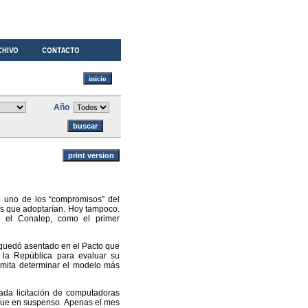
Año
o uno de los “compromisos” del
cas que adoptarían. Hoy tampoco.
te el Conalep, como el primer
 quedó asentado en el Pacto que
e la República para evaluar su
ermita determinar el modelo más
dada licitación de computadoras
igue en suspenso. Apenas el mes