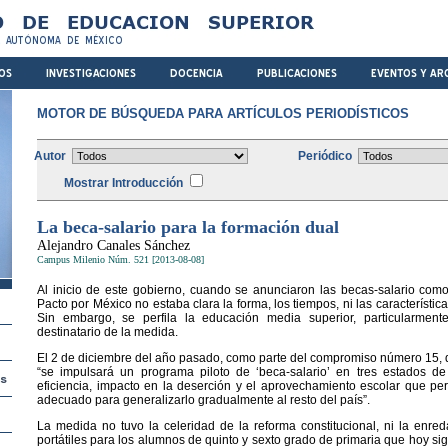
MOTOR DE BÚSQUEDA PARA ARTÍCULOS PERIODÍSTICOS
Autor
Periódico
Mostrar Introducción
La beca-salario para la formación dual
Alejandro Canales Sánchez
Campus Milenio Núm. 521 [2013-08-08]
Al inicio de este gobierno, cuando se anunciaron las becas-salario com
Pacto por México no estaba clara la forma, los tiempos, ni las característi
Sin embargo, se perfila la educación media superior, particularmen
destinatario de la medida.
El 2 de diciembre del año pasado, como parte del compromiso número 15,
“se impulsará un programa piloto de ‘beca-salario’ en tres estados d
eficiencia, impacto en la deserción y el aprovechamiento escolar que p
adecuado para generalizarlo gradualmente al resto del país”.
La medida no tuvo la celeridad de la reforma constitucional, ni la enre
portátiles para los alumnos de quinto y sexto grado de primaria que hoy s