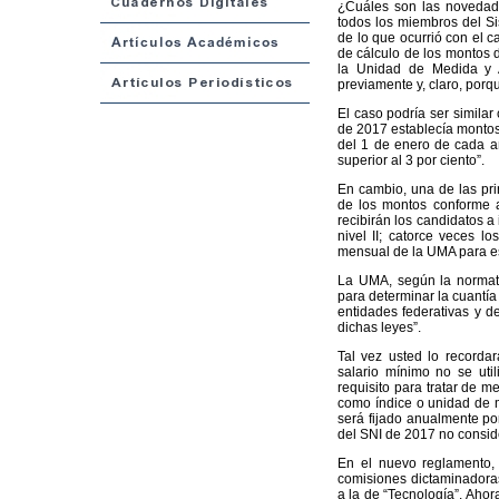
¿Cuáles son las novedade
todos los miembros del Sis
de lo que ocurrió con el 
de cálculo de los montos 
la Unidad de Medida y A
previamente y, claro, porq
El caso podría ser simila
de 2017 establecía montos f
del 1 de enero de cada a
superior al 3 por ciento”.
En cambio, una de las pri
de los montos conforme a
recibirán los candidatos a 
nivel II; catorce veces lo
mensual de la UMA para es
La UMA, según la normativ
para determinar la cuantía
entidades federativas y d
dichas leyes”.
Tal vez usted lo recorda
salario mínimo no se uti
requisito para tratar de m
como índice o unidad de m
será fijado anualmente po
del SNI de 2017 no conside
En el nuevo reglamento, 
comisiones dictaminadoras
a la de “Tecnología”. Ahora