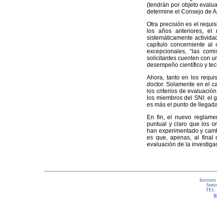
(tendrán por objeto evalua
determine el Consejo de A
Otra precisión es el requi
los años anteriores, el 
sistemáticamente actividad
capítulo concerniente al
excepcionales, “las comi
solicitantes cuenten con u
desempeño científico y te
Ahora, tanto en los requi
doctor. Solamente en el c
los criterios de evaluació
los miembros del SNI: el 
es más el punto de llegad
En fin, el nuevo reglame
puntual y claro que los o
han experimentado y cambi
es que, apenas, al final
evaluación de la investigac
Instituto
Semin
TEL:
w