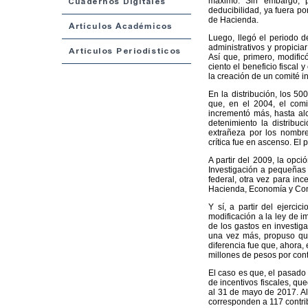
máximo. Sin embargo, p
deducibilidad, ya fuera po
de Hacienda.
Luego, llegó el periodo de
administrativos y propiciar
Así que, primero, modific
ciento el beneficio fiscal
la creación de un comité int
En la distribución, los 50
que, en el 2004, el com
incrementó más, hasta al
detenimiento la distribu
extrañeza por los nombre
crítica fue en ascenso. E
A partir del 2009, la opci
Investigación a pequeñas 
federal, otra vez para inc
Hacienda, Economía y Cona
Y sí, a partir del ejerc
modificación a la ley de im
de los gastos en investiga
una vez más, propuso que 
diferencia fue que, ahora,
millones de pesos por cont
El caso es que, el pasado
de incentivos fiscales, que
al 31 de mayo de 2017. Al 
corresponden a 117 contri