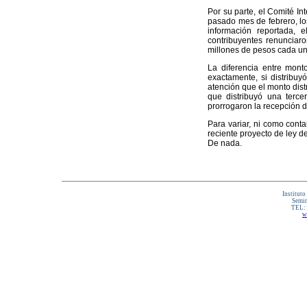
Por su parte, el Comité Int
pasado mes de febrero, los
información reportada, 
contribuyentes renunciaro
millones de pesos cada un
La diferencia entre monto
exactamente, si distribuy
atención que el monto dist
que distribuyó una terce
prorrogaron la recepción d
Para variar, ni como conta
reciente proyecto de ley de
De nada.
Instituto
Semin
TEL:
w