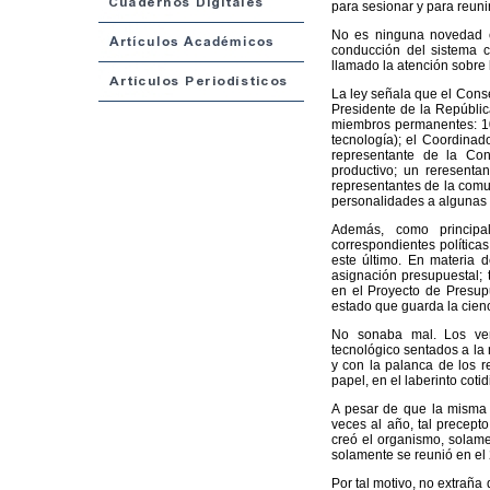
para sesionar y para reuni
No es ninguna novedad co
conducción del sistema c
llamado la atención sobre 
La ley señala que el Cons
Presidente de la Repúblic
miembros permanentes: 10 
tecnología); el Coordinad
representante de la Con
productivo; un reresenta
representantes de la comuni
personalidades a algunas 
Además, como principal
correspondientes políticas
este último. En materia d
asignación presupuestal; 
en el Proyecto de Presup
estado que guarda la cienci
No sonaba mal. Los verd
tecnológico sentados a la m
y con la palanca de los r
papel, en el laberinto coti
A pesar de que la misma 
veces al año, tal precept
creó el organismo, solame
solamente se reunió en el
Por tal motivo, no extraña