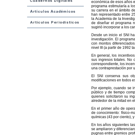
económica de esos años en
programa estimularía a los
su carrera en el ámbito de
han representado entre 25 
la Academia de la Investi
de diseñar el programa no
sugirió incorporar a los ca
Desde un inicio el SNI ha
investigación. El program
con montos diferenciados s
nivel III (a partir de 1992
En general, los incentivo
sus ingresos totales. No 
correspondiente, los incen
una contraprestación por u
El SNI conserva sus obj
modificaciones en todos e
Por ejemplo, cuando se in
público y de tiempo comp
quienes solicitaron su ing
alrededor de la mitad en el n
En el primer año de operac
de conocimiento: físico-m
químicas (43 por ciento), 
En los años siguientes la
se ampliaron y diferenciar
pugnas entre gremios profe