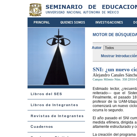
MOTOR DE BÚSQUEDA
Autor
Mostrar Introducció
SNI: ¿un nuevo ci
Alejandro Canales Sánch
Campus Milenio Núm. 358 [2010-0
Estimado lector, ¿recue
reiterado— que el Siste
Finalmente, el pasado 18
profesor de la UAM-Iztapa
comenzará un nuevo ciclo
ocurra lo segundo.
El año pasado el SNI cump
medida efímera, dirigida a
altamente estructurado y 
La creación del programa f