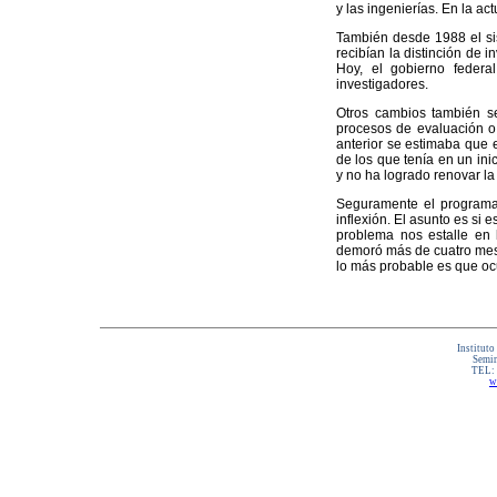
y las ingenierías. En la ac
También desde 1988 el sis
recibían la distinción de i
Hoy, el gobierno federa
investigadores.
Otros cambios también se
procesos de evaluación o 
anterior se estimaba que 
de los que tenía en un ini
y no ha logrado renovar la
Seguramente el programa 
inflexión. El asunto es si
problema nos estalle en 
demoró más de cuatro mese
lo más probable es que o
Instituto
Semin
TEL:
w