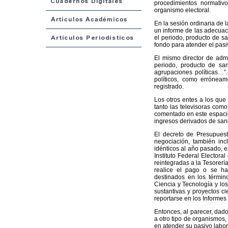
procedimientos normativ
organismo electoral.
En la sesión ordinaria de 
un informe de las adecuacio
el periodo, producto de s
fondo para atender el pasiv
El mismo director de admin
periodo, producto de san
agrupaciones políticas…”.
políticos, como errónea
registrado.
Los otros entes a los que
tanto las televisoras com
comentado en este espacio
ingresos derivados de sanc
El decreto de Presupues
negociación, también inc
idénticos al año pasado, 
Instituto Federal Electora
reintegradas a la Tesorerí
realice el pago o se ha
destinados en los términ
Ciencia y Tecnología y los
sustantivas y proyectos ci
reportarse en los Informes
Entonces, al parecer, dad
a otro tipo de organismos,
en atender su pasivo labor