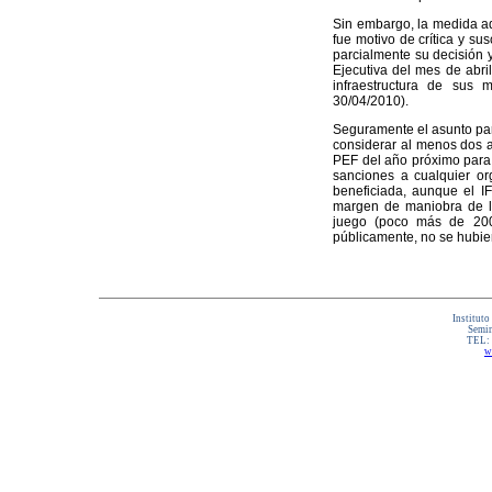
Sin embargo, la medida a
fue motivo de crítica y su
parcialmente su decisión y
Ejecutiva del mes de abri
infraestructura de sus 
30/04/2010).
Seguramente el asunto para
considerar al menos dos a
PEF del año próximo para 
sanciones a cualquier or
beneficiada, aunque el IF
margen de maniobra de la
juego (poco más de 200 
públicamente, no se hubier
Instituto
Semin
TEL:
w