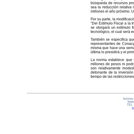
búsqueda de recursos propi
sea la reducción relativa
millones el año próximo. U
Por su parte, la modificac
“Del Estímulo Fiscal a la 
se otorgará un estímulo f
tecnológico, el cual será e
También se especifica que 
representantes de Conacy
misma que hace una semana
última lo presidirá y el pr
La norma establece que el
millones de pesos ni podrá
son relativamente modes
detonante de la inversión
tiempo de las restriccione
Instituto
Semin
TEL:
w