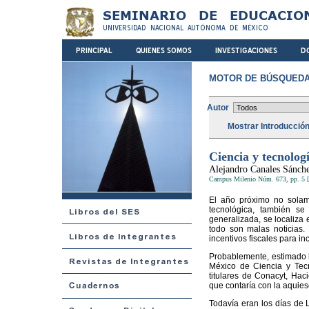
MOTOR DE BÚSQUEDA
Autor
Mostrar Introducció
Ciencia y tecnologí
Alejandro Canales Sánch
Campus Milenio Núm. 673, pp. 5 [
El año próximo no solame
tecnológica, también se
generalizada, se localiza 
todo son malas noticias
incentivos fiscales para i
Probablemente, estimado l
México de Ciencia y Tecn
titulares de Conacyt, Hac
que contaría con la aquie
Todavía eran los días de 