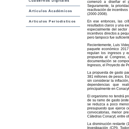
comenzó a diseñar el p
Seguramente, la prioridad
reactivación de incentivos
(2000-2008).
En ese entonces, las crí
resultados claros y una e
especialmente del sector 
incentivos directos a peq
pero tampoco fue suficient
Recientemente, Luis Videg
paquete económico 2017, 
regulan los ingresos y eg
propuesta al Congreso, a
documentación se compone
Ingresos, el Proyecto de P
La propuesta de gasto para
381 millones de pesos. Es
sin considerar la inflaci
dependencias que reali
principalmente en Conacyt,
El organismo no tendrá pro
de su ramo de gasto (este
se reduzca a poco menos 
presupuesto que ejerce c
convocatorias, menor pr
Cátedras Conacyt, entre ot
La disminución restante (
Investigación (CPI). Tod